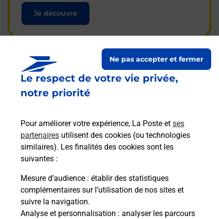
Je découvre
Ne pas accepter et fermer
Questions fréquemment
Le respect de votre vie privée,
posées
notre priorité
Pour améliorer votre expérience, La Poste et
ses
La téléassistance classique avec
partenaires
utilisent des cookies (ou technologies
médaillon d’alarme qu’est ce que
similaires). Les finalités des cookies sont les
c’est ?
suivantes :
Mesure d’audience
: établir des statistiques
complémentaires sur l’utilisation de nos sites et
Comment fonctionne la
suivre la navigation.
téléassistance classique ?
Analyse et personnalisation
: analyser les parcours