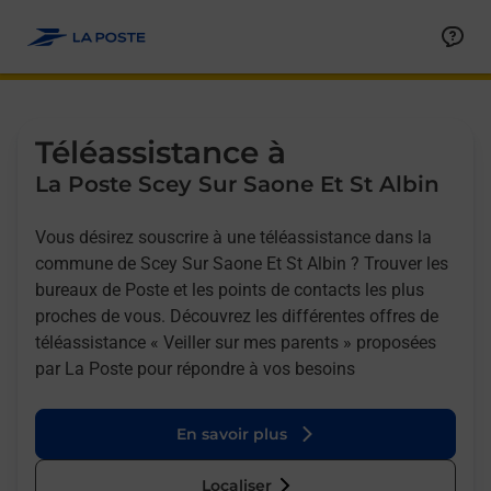
Allez au contenu
Afficher ou masquer la réponse
Afficher ou masquer la réponse
Afficher ou masquer la réponse
Téléassistance à
La Poste Scey Sur Saone Et St Albin
Vous désirez souscrire à une téléassistance dans la
commune de Scey Sur Saone Et St Albin ? Trouver les
bureaux de Poste et les points de contacts les plus
proches de vous. Découvrez les différentes offres de
téléassistance « Veiller sur mes parents » proposées
par La Poste pour répondre à vos besoins
En savoir plus
Localiser