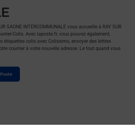
E
Y SUR SAONE INTERCOMMUNALE vous accueille à RAY SUR
rier-Colis. Avec laposte.fr, vous pouvez également,
 étiquettes colis avec Colissimo, envoyer des lettres
tre courrier à votre nouvelle adresse. Le tout quand vous
 Poste