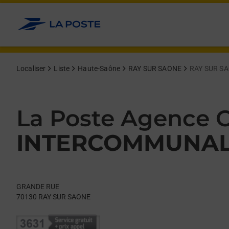
Le lien s'ouvre dans un nouvel onglet
Allez au contenu
Day of the Week
Get directions to La Poste Agence Communale at GRANDE RU
Hours
Localiser
Liste
Haute-Saône
RAY SUR SAONE
RAY SUR S
La Poste Agence
INTERCOMMUNA
GRANDE RUE
70130
RAY SUR SAONE