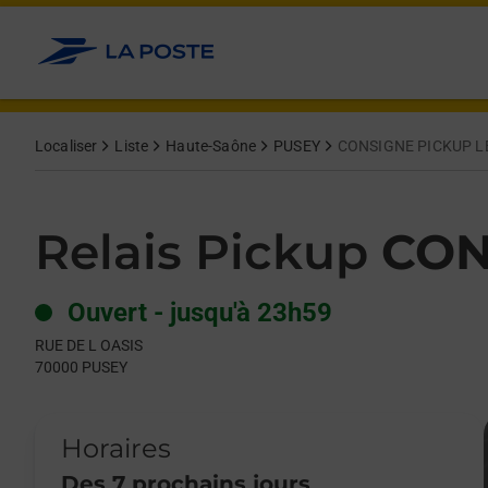
Le lien s'ouvre dans un nouvel onglet
Allez au contenu
Day of the Week
Get directions to Relais Pickup at RUE DE L OASIS PUSEY,
Hours
Localiser
Liste
Haute-Saône
PUSEY
CONSIGNE PICKUP L
Relais Pickup
CON
Ouvert
-
jusqu'à
23h59
RUE DE L OASIS
70000
PUSEY
Horaires
Des 7 prochains jours