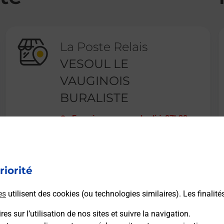
La Poste Relais
VESOUL LE
VAUGINOIS
BURALISTE
Fermé
-
ouvre vendredi à
07h30
1 RUE DE LA VAUGINE
70000
VESOUL
riorité
En savoir plus
es
utilisent des cookies (ou technologies similaires). Les finalité
es sur l’utilisation de nos sites et suivre la navigation.