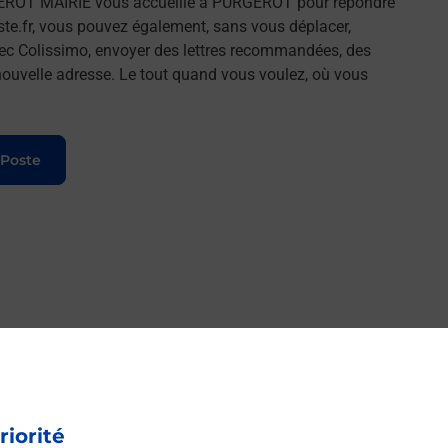
EROT MAIRIE vous accueille à PURGEROT pour répondre
ste.fr, vous pouvez également, sans vous déplacer,
vec Colissimo, envoyer des lettres recommandées, des
e nouvelle adresse. Le tout quand vous voulez, où vous
 Poste
riorité