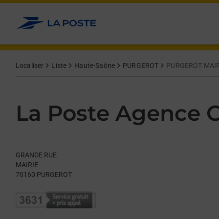
Le lien s'ouvre dans un nouvel onglet
Allez au contenu
Day of the Week
Get directions to La Poste Agence Communale at GRANDE RU
Hours
Localiser
Liste
Haute-Saône
PURGEROT
PURGEROT MAIR
La Poste Agence
GRANDE RUE
MAIRIE
70160
PURGEROT