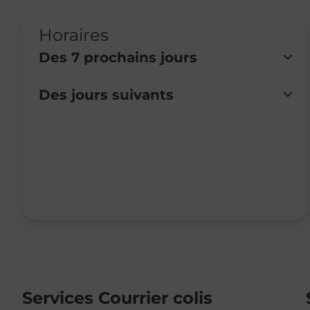
Horaires
Des 7 prochains jours
Des jours suivants
Lundi
Fermé
Mardi
Fermé
Mercredi
13:30
-
16:30
Jeudi
13:30
-
16:30
Vendredi
13:30
-
16:30
Samedi
Fermé
Dimanche
Fermé
Services Courrier colis