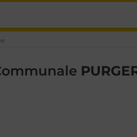
E PURGEROT,
IE
 Communale
PURGER