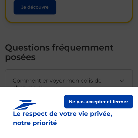
Je découvre
Questions fréquemment
posées
Comment envoyer mon colis de
chez moi ?
Ne pas accepter et fermer
Est-il possible d’acheter un
Le respect de votre vie privée,
emballage directement depuis un
notre priorité
bureau de Poste ?