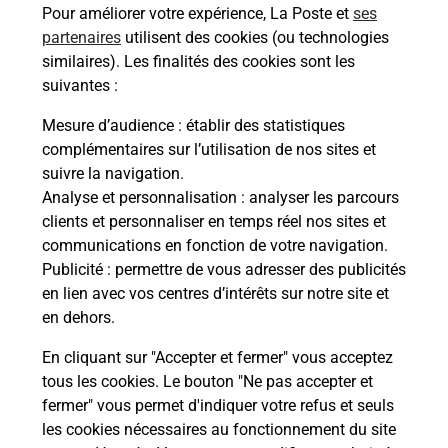
Pour améliorer votre expérience, La Poste et
ses
partenaires
utilisent des cookies (ou technologies
Comment demander une
similaires). Les finalités des cookies sont les
modification de livraison ?
suivantes :
Mesure d’audience
: établir des statistiques
Comment La Poste participe-t-elle
complémentaires sur l’utilisation de nos sites et
à votre sécurité au quotidien ?
suivre la navigation.
Analyse et personnalisation
: analyser les parcours
clients et personnaliser en temps réel nos sites et
communications en fonction de votre navigation.
Puis-je passer mon code de la route
Publicité
: permettre de vous adresser des publicités
avec La Poste et sous quelles
en lien avec vos centres d’intérêts sur notre site et
conditions ?
en dehors.
En cliquant sur "Accepter et fermer" vous acceptez
tous les cookies. Le bouton "Ne pas accepter et
Localiser
Liste
Haute-Saône
fermer" vous permet d'indiquer votre refus et seuls
POLAINCOURT ET CLAIREFONTAINE
les cookies nécessaires au fonctionnement du site