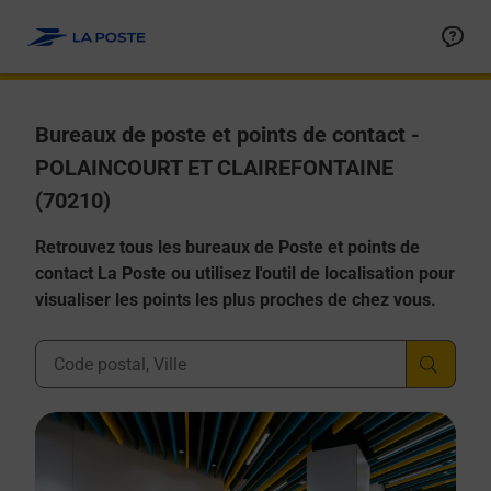
Allez au contenu
Afficher ou masquer la réponse
Afficher ou masquer la réponse
Afficher ou masquer la réponse
Afficher ou masquer la réponse
Afficher ou masquer la réponse
Bureaux de poste et points de contact -
POLAINCOURT ET CLAIREFONTAINE
(70210)
Retrouvez tous les bureaux de Poste et points de
contact La Poste ou utilisez l'outil de localisation pour
visualiser les points les plus proches de chez vous.
Ville, Département, Code Postal