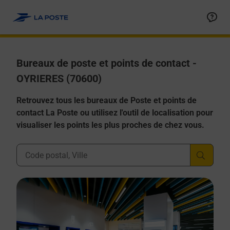
Allez au contenu
Afficher ou masquer la réponse
Afficher ou masquer la réponse
Afficher ou masquer la réponse
Afficher ou masquer la réponse
Afficher ou masquer la réponse
Bureaux de poste et points de contact -
OYRIERES (70600)
Retrouvez tous les bureaux de Poste et points de
contact La Poste ou utilisez l'outil de localisation pour
visualiser les points les plus proches de chez vous.
Ville, Département, Code Postal