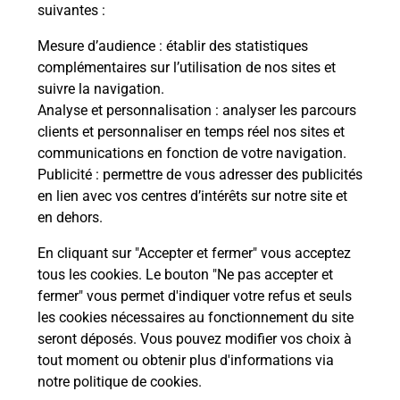
modification de livraison ?
suivantes :
Mesure d’audience
: établir des statistiques
complémentaires sur l’utilisation de nos sites et
Comment La Poste participe-t-elle
suivre la navigation.
à votre sécurité au quotidien ?
Analyse et personnalisation
: analyser les parcours
clients et personnaliser en temps réel nos sites et
communications en fonction de votre navigation.
Puis-je passer mon code de la route
Publicité
: permettre de vous adresser des publicités
avec La Poste et sous quelles
en lien avec vos centres d’intérêts sur notre site et
conditions ?
en dehors.
En cliquant sur "Accepter et fermer" vous acceptez
tous les cookies. Le bouton "Ne pas accepter et
fermer" vous permet d'indiquer votre refus et seuls
Localiser
Liste
Haute-Saône
OYRIERES
les cookies nécessaires au fonctionnement du site
seront déposés. Vous pouvez modifier vos choix à
tout moment ou obtenir plus d'informations via
notre politique de cookies
.