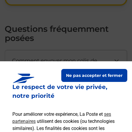
Questions fréquemment
posées
Comment envoyer mon colis de
chez moi ?
Ne pas accepter et fermer
Le respect de votre vie privée,
Est-il possible d’acheter un
notre priorité
emballage directement depuis un
bureau de Poste ?
Pour améliorer votre expérience, La Poste et
ses
partenaires
utilisent des cookies (ou technologies
Comment demander une
similaires). Les finalités des cookies sont les