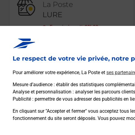
La Poste
LURE
Fermé
-
jusqu'à
09h00
1 RUE DE LA GARE
70200
LURE
Le respect de votre vie privée, notre p
En savoir plus
Pour améliorer votre expérience, La Poste et
ses partenair
Mesure d’audience
: établir des statistiques complémentair
Analyse et personnalisation
: analyser les parcours client
Publicité
: permettre de vous adresser des publicités en lie
En cliquant sur "Accepter et fermer" vous acceptez tous le
fonctionnement du site seront déposés. Vous pouvez modi