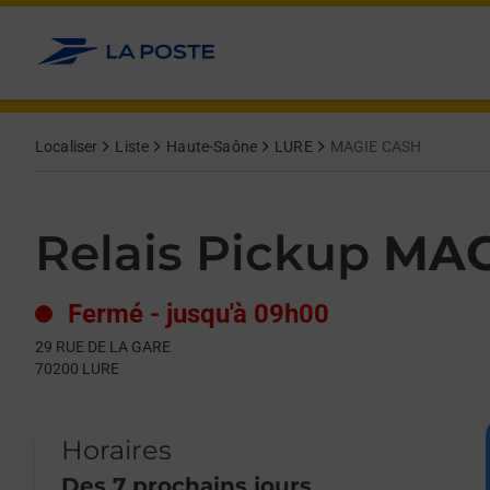
Le lien s'ouvre dans un nouvel onglet
Allez au contenu
Day of the Week
Get directions to Relais Pickup at 29 RUE DE LA GARE LURE,
Hours
Localiser
Liste
Haute-Saône
LURE
MAGIE CASH
Relais Pickup
MAG
Fermé
-
jusqu'à
09h00
29 RUE DE LA GARE
70200
LURE
Horaires
Des 7 prochains jours