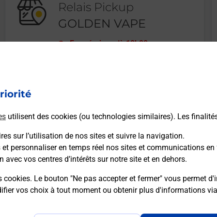
Relais Pickup
GOLDEN VAPE
Fermé
-
jusqu'à
10h00
18 AVENUE DE LA REPUBLIQUE
70200
LURE
riorité
En savoir plus
es
utilisent des cookies (ou technologies similaires). Les finalité
es sur l’utilisation de nos sites et suivre la navigation.
s et personnaliser en temps réel nos sites et communications en 
n avec vos centres d’intérêts sur notre site et en dehors.
Recherchez un autre point de contact
s cookies. Le bouton "Ne pas accepter et fermer" vous permet d'i
fier vos choix à tout moment ou obtenir plus d'informations vi