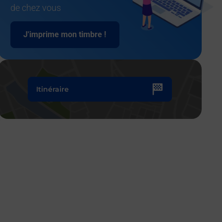
de chez vous
J'imprime mon timbre !
Itinéraire