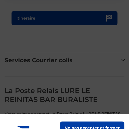
Le lien s'ouvre dans un nouvel onglet
Itinéraire
Services Courrier colis
La Poste Relais LURE LE
REINITAS BAR BURALISTE
Votre point de contact La Poste Relais LURE LE REINITAS
BAR BURALISTE vous accueille à LURE pour répondre à
Ne pas accepter et fermer
vos besoins d'affranchissement Courrier-Colis.