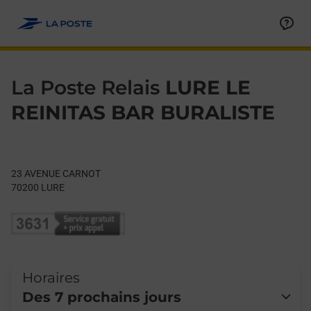
Le lien s'ouvre dans un nouvel onglet
Allez au contenu
Day of the Week
Get directions to La Poste Relais at 23 AVENUE CARNOT LURE,
Hours
La Poste Relais
LURE LE
REINITAS BAR BURALISTE
23 AVENUE CARNOT
70200
LURE
Horaires
Des 7 prochains jours