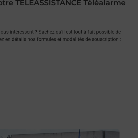
 votre TELEASSISTANCE Téléalarme
ous intéressent ? Sachez qu'il est tout à fait possible de
rez en détails nos formules et modalités de souscription :
n savoir plus
En savo