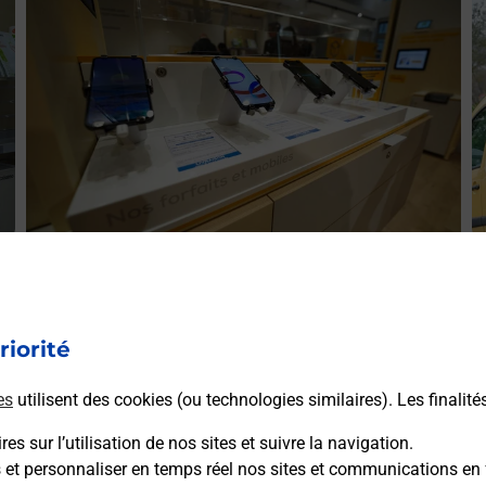
E
Acheter un smartphone Samsung
ez
V
Vous recherchez un smartphone pas cher proche de chez
le
(
riorité
vous ? Découvrez notre offre de téléphones mobiles
L
Samsung dans vos bureaux de Poste à HERICOURT
es
utilisent des cookies (ou technologies similaires). Les finalité
(70400) !
es sur l’utilisation de nos sites et suivre la navigation.
En savoir plus
s et personnaliser en temps réel nos sites et communications en 