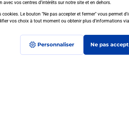
n avec vos centres d’intérêts sur notre site et en dehors.
s cookies. Le bouton "Ne pas accepter et fermer" vous permet d'i
fier vos choix à tout moment ou obtenir plus d'informations vi
mment posées
Personnaliser
Ne pas accept
médaillon d’alarme qu’est ce que c’est
tance classique ?
stance classique ?