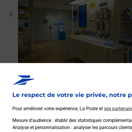
icourt
cédent
.
Acheter un iPhone neuf ou reconditionné
Vous recherchez un smartphone pas cher proche de ch
vous ? Découvrez notre offre de téléphones iPhone App
Le respect de votre vie privée, notre p
dans vos bureaux de Poste à HERICOURT (70400) !
Pour améliorer votre expérience, La Poste et
ses partenair
En savoir plus
Mesure d’audience
: établir des statistiques complémentair
Analyse et personnalisation
: analyser les parcours client