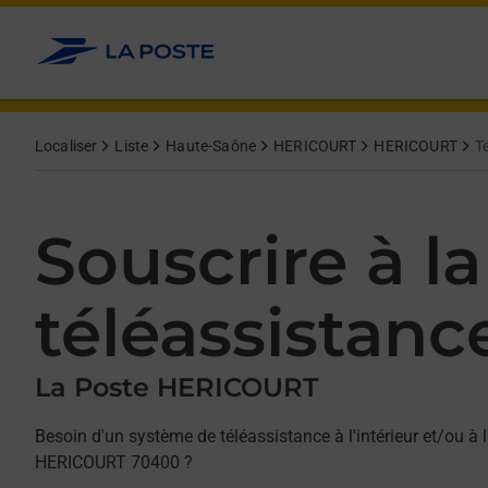
Allez au contenu
Afficher ou masquer la réponse
Afficher ou masquer la réponse
Afficher ou masquer la réponse
Localiser
Liste
Haute-Saône
HERICOURT
HERICOURT
T
Souscrire à la
téléassistanc
La Poste HERICOURT
Besoin d'un système de téléassistance à l'intérieur et/ou à l
HERICOURT 70400 ?