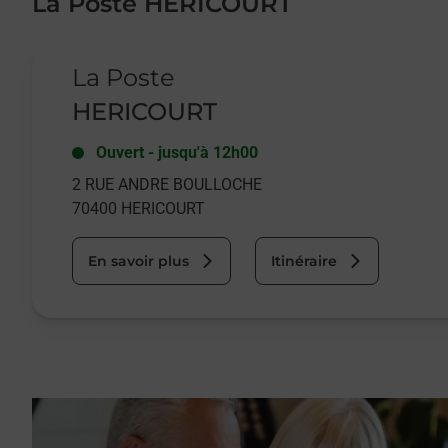
La Poste HERICOURT
Le lien s'ouvre dans un nouvel onglet
La Poste
HERICOURT
Ouvert
-
jusqu'à
12h00
2 RUE ANDRE BOULLOCHE
70400
HERICOURT
En savoir plus
Itinéraire