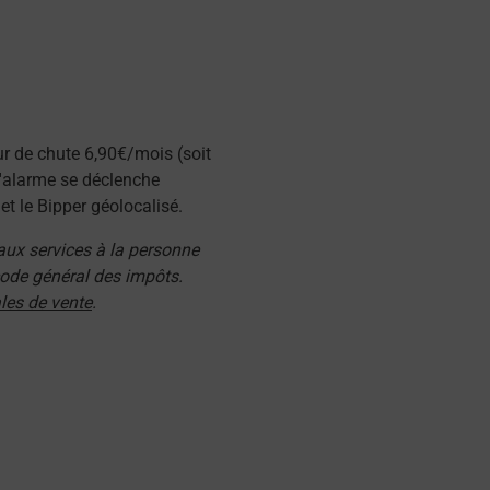
ur de chute 6,90€/mois (soit
l'alarme se déclenche
t le Bipper géolocalisé.
 aux services à la personne
 code général des impôts.
les de vente
.