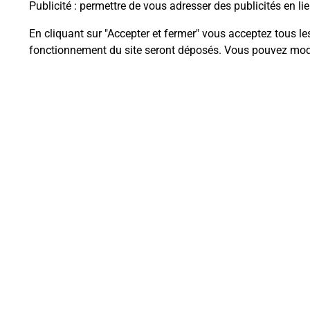
Publicité
: permettre de vous adresser des publicités en lie
En cliquant sur "Accepter et fermer" vous acceptez tous le
fonctionnement du site seront déposés. Vous pouvez modi
Questions fréque
La téléassistance classique avec 
Comment fonctionne la téléassis
Comment est installée la téléassi