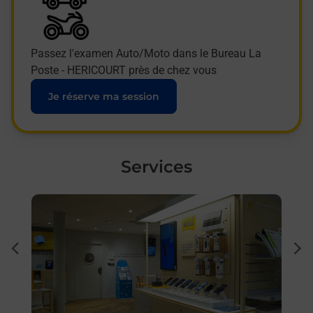
Passez l'examen Auto/Moto dans le Bureau La
Poste - HERICOURT près de chez vous
Je réserve ma session
Services
En savoir plus
En sa
Ach
dent
sui
 auto
Vous
0400)
de c
télé