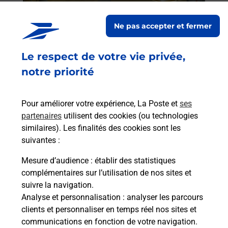
de P
Ne pas accepter et fermer
En
Acheter un iPhone neuf ou reconditionné
Le respect de votre vie privée,
Vous recherchez un smartphone pas cher proche
notre priorité
de chez vous ? Découvrez notre offre de
téléphones iPhone Apple dans vos bureaux de
Poste à HERICOURT (70400) !
Pour améliorer votre expérience, La Poste et
ses
partenaires
utilisent des cookies (ou technologies
En savoir plus
similaires). Les finalités des cookies sont les
suivantes :
Mesure d’audience
: établir des statistiques
complémentaires sur l’utilisation de nos sites et
Foire aux questions
suivre la navigation.
Analyse et personnalisation
: analyser les parcours
clients et personnaliser en temps réel nos sites et
Quel âge minimum faut-il pour
communications en fonction de votre navigation.