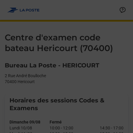
Le lien s'ouvre dans un nouvel onglet
Allez au contenu
Day of the Week
Get directions to Centre d&#39;examen code bateau at 2 Rue An
Afficher ou masquer la réponse
Afficher ou masquer la réponse
Afficher ou masquer la réponse
Afficher ou masquer la réponse
Hours
Centre d'examen code
bateau Hericourt (70400)
Bureau La Poste - HERICOURT
2 Rue André Boulloche
70400
Hericourt
Horaires des sessions Codes &
Examens
Dimanche 09/08
Fermé
Lundi 10/08
10:00
-
12:00
14:30
-
17:00