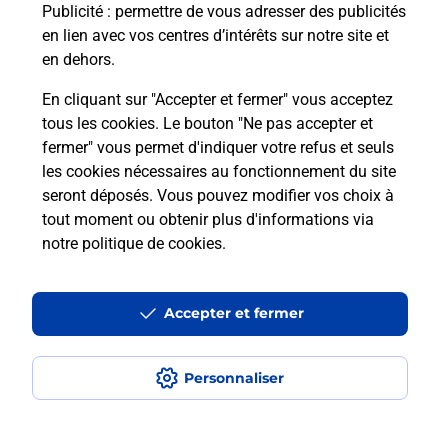
passer le permis bateau ?
Publicité
: permettre de vous adresser des publicités
en lien avec vos centres d’intérêts sur notre site et
en dehors.
Combien coûte le code bateau ?
En cliquant sur "Accepter et fermer" vous acceptez
Combien de temps est valable le
tous les cookies. Le bouton "Ne pas accepter et
code bateau ?
fermer" vous permet d'indiquer votre refus et seuls
les cookies nécessaires au fonctionnement du site
seront déposés. Vous pouvez modifier vos choix à
Peut-on passer le permis bateau
tout moment ou obtenir plus d'informations via
avec le CPF ?
notre politique de cookies
.
Localiser
Liste
Haute-Saône
HERICOURT
HERICOURT
Accepter et fermer
Code Bateau
Personnaliser
Plan du site