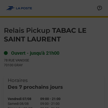
Le lien s'ouvre dans un nouvel onglet
Allez au contenu
Day of the Week
Get directions to Relais Pickup at 78 RUE VANOISE GRAY,
Hours
Relais Pickup
TABAC LE
SAINT LAURENT
Ouvert
-
jusqu'à
21h00
78 RUE VANOISE
70100
GRAY
Horaires
Des 7 prochains jours
Vendredi 07/08
09:00
-
21:00
Samedi 08/08
09:00
-
21:00