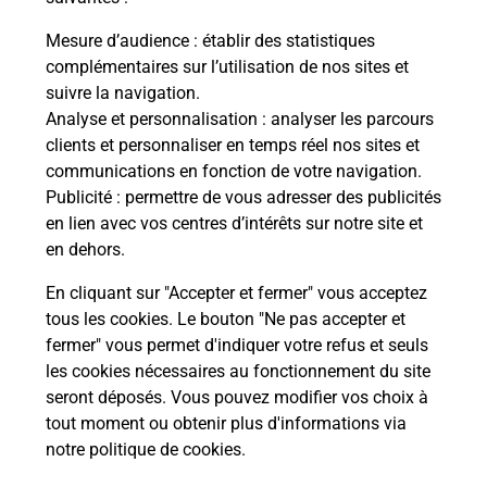
La Poste
Mesure d’audience
: établir des statistiques
en ligne
complémentaires sur l’utilisation de nos sites et
suivre la navigation.
Ouvert 24h/24
Analyse et personnalisation
: analyser les parcours
clients et personnaliser en temps réel nos sites et
En savoir plus
communications en fonction de votre navigation.
Publicité
: permettre de vous adresser des publicités
en lien avec vos centres d’intérêts sur notre site et
Recherchez un autre point de contact
en dehors.
En cliquant sur "Accepter et fermer" vous acceptez
tous les cookies. Le bouton "Ne pas accepter et
Localiser
Liste
Haute-Saône
GRAY
fermer" vous permet d'indiquer votre refus et seuls
TABAC LE SAINT LAURENT
les cookies nécessaires au fonctionnement du site
seront déposés. Vous pouvez modifier vos choix à
tout moment ou obtenir plus d'informations via
notre politique de cookies
.
Plan du site