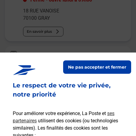
18 RUE VANOISE
70100
GRAY
En savoir plus
La Poste Agence Communale
GRAY RUE MARCHE MAIRIE
Ne pas accepter et fermer
Fermé
-
ouvre mardi à
13h00
Le respect de votre vie privée,
4 RUE DU MARCHE
70100
GRAY
notre priorité
En savoir plus
Pour améliorer votre expérience, La Poste et
ses
partenaires
utilisent des cookies (ou technologies
Malin !
similaires). Les finalités des cookies sont les
suivantes :