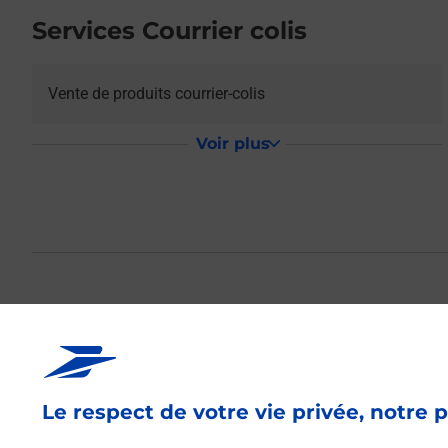
Services Courrier colis
Vente de produits courrier-colis
Voir plus
La Poste Relais 
BURALISTE
Le respect de votre vie privée, notre p
Votre point de contact La Poste Relais FROTEY AU TREF