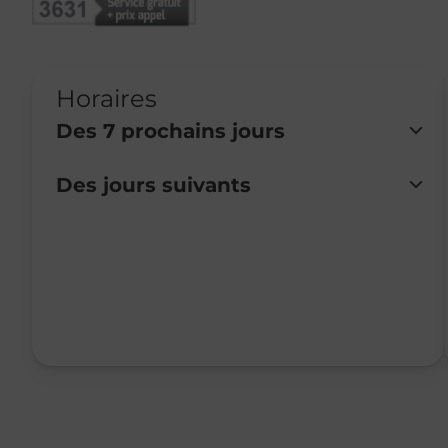
Horaires
Des 7 prochains jours
Des jours suivants
Lundi
Fermé
Mardi
Fermé
Mercredi
Fermé
Jeudi
Fermé
Vendredi
Fermé
Samedi
Fermé
Dimanche
Fermé