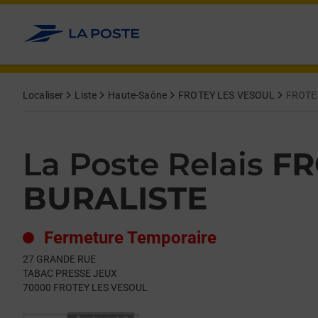
Le lien s'ouvre dans un nouvel onglet
Allez au contenu
Day of the Week
Get directions to La Poste Relais at 27 GRANDE RUE FROTEY 
Hours
Localiser
Liste
Haute-Saône
FROTEY LES VESOUL
FROTE
La Poste Relais
FR
BURALISTE
Fermeture Temporaire
27 GRANDE RUE
TABAC PRESSE JEUX
70000
FROTEY LES VESOUL