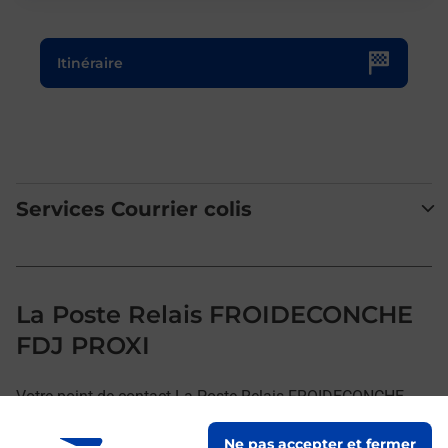
Le lien s'ouvre dans un nouvel onglet
Itinéraire
Services Courrier colis
La Poste Relais FROIDECONCHE
FDJ PROXI
Votre point de contact La Poste Relais FROIDECONCHE
FDJ PROXI vous accueille à FROIDECONCHE pour
Ne pas accepter et fermer
répondre à vos besoins d'affranchissement Courrier-Colis.