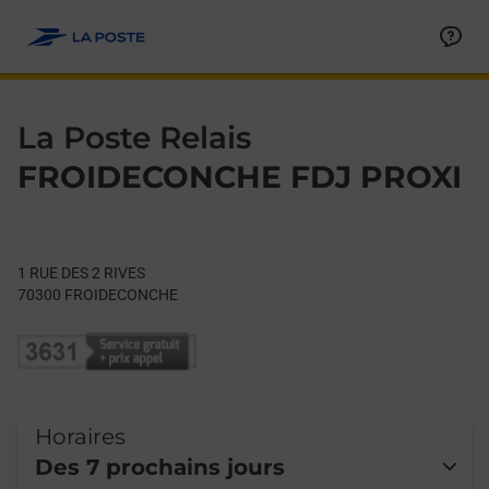
Le lien s'ouvre dans un nouvel onglet
Allez au contenu
Day of the Week
Get directions to La Poste Relais at 1 RUE DES 2 RIVES FROI
Hours
La Poste Relais
FROIDECONCHE FDJ PROXI
1 RUE DES 2 RIVES
70300
FROIDECONCHE
Horaires
Des 7 prochains jours