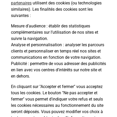
partenaires
utilisent des cookies (ou technologies
Malin !
similaires). Les finalités des cookies sont les
suivantes :
La Poste
Mesure d’audience
: établir des statistiques
en ligne
complémentaires sur l’utilisation de nos sites et
suivre la navigation.
Ouvert 24h/24
Analyse et personnalisation
: analyser les parcours
clients et personnaliser en temps réel nos sites et
En savoir plus
communications en fonction de votre navigation.
Publicité
: permettre de vous adresser des publicités
en lien avec vos centres d’intérêts sur notre site et
Recherchez un autre point de contact
en dehors.
En cliquant sur "Accepter et fermer" vous acceptez
tous les cookies. Le bouton "Ne pas accepter et
Localiser
Liste
Haute-Saône
FRESNE ST MAMES
fermer" vous permet d'indiquer votre refus et seuls
CONSIGNE CARREFOUR CONTACT FRESNE
les cookies nécessaires au fonctionnement du site
seront déposés. Vous pouvez modifier vos choix à