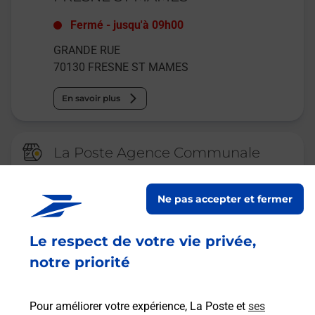
Fermé
-
jusqu'à
09h00
GRANDE RUE
70130
FRESNE ST MAMES
En savoir plus
La Poste Agence Communale
SOING CUBRY CHARENTENAY
MAIRIE
Ne pas accepter et fermer
Fermeture Temporaire
Le respect de votre vie privée,
PLACE DE LA REPUBLIQUE
70130
SOING CUBRY CHARENTENAY
notre priorité
En savoir plus
Pour améliorer votre expérience, La Poste et
ses