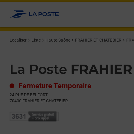
Le lien s'ouvre dans un nouvel onglet
Allez au contenu
Day of the Week
Get directions to La Poste at 24 RUE DE BELFORT FRAHIER ET
Hours
Localiser
Liste
Haute-Saône
FRAHIER ET CHATEBIER
FRA
La Poste
FRAHIER
Fermeture Temporaire
24 RUE DE BELFORT
70400
FRAHIER ET CHATEBIER