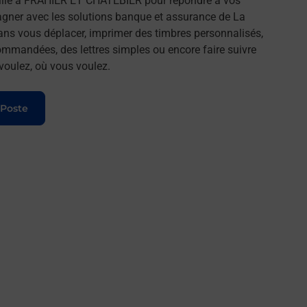
lle à FRAHIER ET CHATEBIER pour répondre à vos
agner avec les solutions banque et assurance de La
ans vous déplacer, imprimer des timbres personnalisés,
commandées, des lettres simples ou encore faire suivre
 voulez, où vous voulez.
 Poste