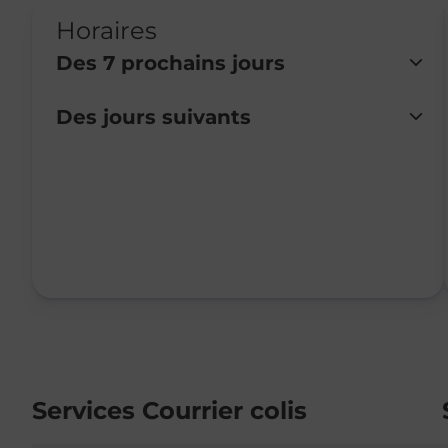
Horaires
Des 7 prochains jours
Des jours suivants
Lundi
Fermé
Mardi
Fermé
Mercredi
Fermé
Jeudi
Fermé
Vendredi
Fermé
Samedi
Fermé
Dimanche
Fermé
Services Courrier colis