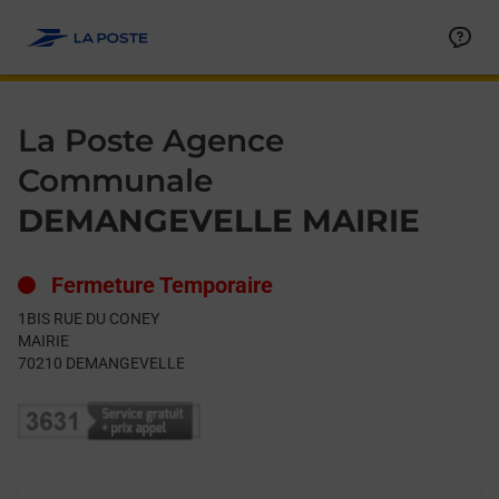
Le lien s'ouvre dans un nouvel onglet
Allez au contenu
Day of the Week
Get directions to La Poste Agence Communale at 1BIS RUE 
Hours
La Poste Agence
Communale
DEMANGEVELLE MAIRIE
Fermeture Temporaire
1BIS RUE DU CONEY
MAIRIE
70210
DEMANGEVELLE