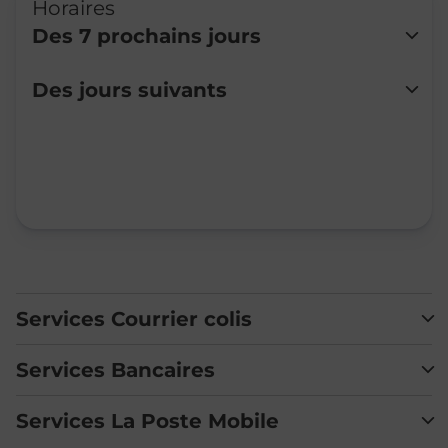
Horaires
Des 7 prochains jours
Lundi
Fermé
Des jours suivants
Mardi
Fermé
Mercredi
Fermé
Jeudi
Fermé
Vendredi
Fermé
Samedi
Fermé
Dimanche
Fermé
Services Courrier colis
Services Bancaires
Services La Poste Mobile