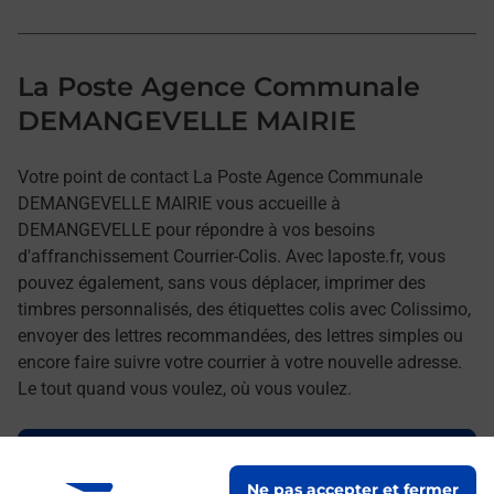
La Poste Agence Communale
DEMANGEVELLE MAIRIE
Votre point de contact La Poste Agence Communale
DEMANGEVELLE MAIRIE vous accueille à
DEMANGEVELLE pour répondre à vos besoins
d'affranchissement Courrier-Colis. Avec laposte.fr, vous
pouvez également, sans vous déplacer, imprimer des
timbres personnalisés, des étiquettes colis avec Colissimo,
envoyer des lettres recommandées, des lettres simples ou
encore faire suivre votre courrier à votre nouvelle adresse.
Le tout quand vous voulez, où vous voulez.
Découvrez toutes les offres et services en ligne de
La Poste
Ne pas accepter et fermer