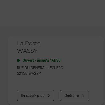
Le lien s'ouvre dans un nouvel onglet
La Poste
WASSY
Ouvert
-
jusqu'à
16h30
RUE DU GENERAL LECLERC
52130
WASSY
En savoir plus
Itinéraire