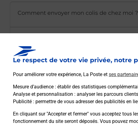
Comment envoyer mon colis de chez moi ?
Est-il possible d’acheter un emballage dir
Le respect de votre vie privée, notre p
Comment demander une modification de li
Pour améliorer votre expérience, La Poste et
ses partenair
Mesure d’audience
: établir des statistiques complémentair
Comment La Poste participe-t-elle à votre 
Analyse et personnalisation
: analyser les parcours client
Publicité
: permettre de vous adresser des publicités en lie
Puis-je passer mon code de la route avec La
En cliquant sur "Accepter et fermer" vous acceptez tous le
fonctionnement du site seront déposés. Vous pouvez modi