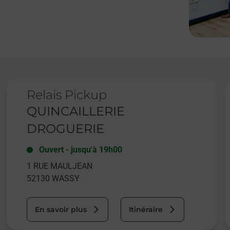
Le lien s'ouvre dans un nouvel onglet
L
Relais Pickup
QUINCAILLERIE
DROGUERIE
Ouvert
-
jusqu'à
19h00
1 RUE MAULJEAN
52130
WASSY
En savoir plus
Itinéraire