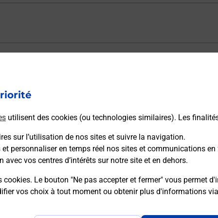
ectement depuis un bureau de Poste ?
riorité
vraison ?
es
utilisent des cookies (ou technologies similaires). Les finalité
es sur l’utilisation de nos sites et suivre la navigation.
sécurité au quotidien ?
s et personnaliser en temps réel nos sites et communications en 
n avec vos centres d’intérêts sur notre site et en dehors.
 Poste et sous quelles conditions ?
s cookies. Le bouton "Ne pas accepter et fermer" vous permet d'i
fier vos choix à tout moment ou obtenir plus d'informations vi