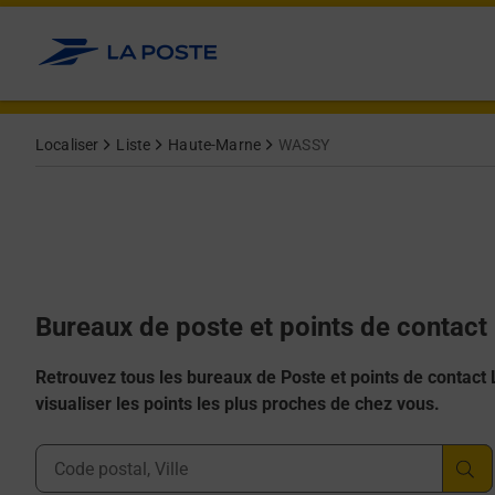
Allez au contenu
Afficher ou masquer la réponse
Afficher ou masquer la réponse
Afficher ou masquer la réponse
Afficher ou masquer la réponse
Afficher ou masquer la réponse
Localiser
Liste
Haute-Marne
WASSY
Bureaux de poste et points de contac
Retrouvez tous les bureaux de Poste et points de contact La
visualiser les points les plus proches de chez vous.
Ville, Département, Code Postal