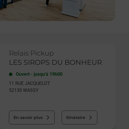
e lien s'ouvre dans un nouvel onglet
Relais Pickup
LES SIROPS DU BONHEUR
Ouvert
-
jusqu'à
19h00
11 RUE JACQUELOT
52130
WASSY
En savoir plus
Itinéraire