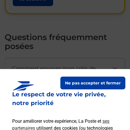
Questions fréquemment
posées
Comment envoyer mon colis de
chez moi ?
Ne pas accepter et fermer
Le respect de votre vie privée,
Est-il possible d’acheter un
notre priorité
emballage directement depuis un
bureau de Poste ?
Pour améliorer votre expérience, La Poste et
ses
partenaires
utilisent des cookies (ou technologies