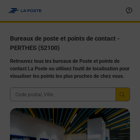
Allez au contenu
Afficher ou masquer la réponse
Afficher ou masquer la réponse
Afficher ou masquer la réponse
Afficher ou masquer la réponse
Afficher ou masquer la réponse
Bureaux de poste et points de contact -
PERTHES (52100)
Retrouvez tous les bureaux de Poste et points de
contact La Poste ou utilisez l'outil de localisation pour
visualiser les points les plus proches de chez vous.
Ville, Département, Code Postal