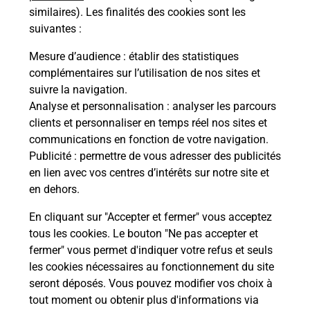
Comment demander une
similaires). Les finalités des cookies sont les
modification de livraison ?
suivantes :
Mesure d’audience
: établir des statistiques
complémentaires sur l’utilisation de nos sites et
Comment La Poste participe-t-elle
suivre la navigation.
à votre sécurité au quotidien ?
Analyse et personnalisation
: analyser les parcours
clients et personnaliser en temps réel nos sites et
communications en fonction de votre navigation.
Puis-je passer mon code de la route
Publicité
: permettre de vous adresser des publicités
avec La Poste et sous quelles
en lien avec vos centres d’intérêts sur notre site et
conditions ?
en dehors.
En cliquant sur "Accepter et fermer" vous acceptez
tous les cookies. Le bouton "Ne pas accepter et
fermer" vous permet d'indiquer votre refus et seuls
Localiser
Liste
Haute-Marne
PERTHES
les cookies nécessaires au fonctionnement du site
seront déposés. Vous pouvez modifier vos choix à
tout moment ou obtenir plus d'informations via