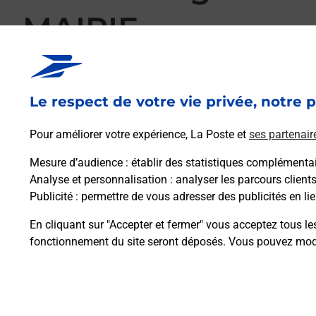
MAIRIE
Votre point de contact La Poste Agence Communale MARC
EN BASSIGNY pour répondre à vos besoins d'affranchissemen
également, sans vous déplacer, imprimer des timbres person
Le respect de votre vie privée, notre p
lettres recommandées, des lettres simples ou encore faire su
quand vous voulez, où vous voulez.
Pour améliorer votre expérience, La Poste et
ses partenair
Mesure d’audience
: établir des statistiques complémentair
Découvrez toutes les offres et services en ligne de La
Analyse et personnalisation
: analyser les parcours client
Publicité
: permettre de vous adresser des publicités en lie
En cliquant sur "Accepter et fermer" vous acceptez tous le
fonctionnement du site seront déposés. Vous pouvez modi