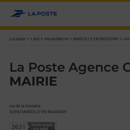
Le lien s'ouvre dans un nouvel onglet
Allez au contenu
Day of the Week
Get directions to La Poste Agence Communale at rue de la fo
Hours
Localiser
Liste
Haute-Marne
MARCILLY EN BASSIGNY
MA
La Poste Agence
MAIRIE
rue de la fontaine
52360
MARCILLY EN BASSIGNY