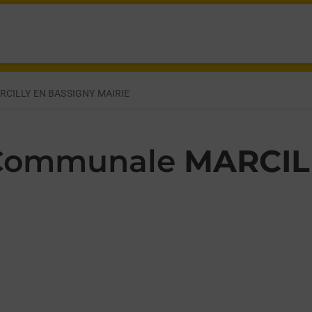
ntaine MARCILLY EN BASSIGNY,
RCILLY EN BASSIGNY MAIRIE
 Communale
MARCIL