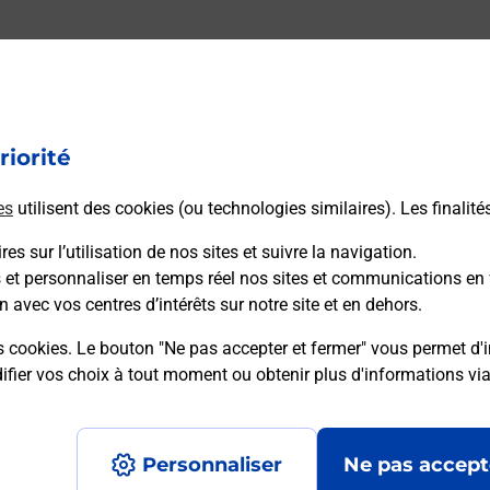
ILLY EN BASSIGNY MAIRIE vous accueille à MARCILLY
t Courrier-Colis. Avec laposte.fr, vous pouvez
nalisés, des étiquettes colis avec Colissimo, envoyer des
riorité
ivre votre courrier à votre nouvelle adresse. Le tout
es
utilisent des cookies (ou technologies similaires). Les finalité
es sur l’utilisation de nos sites et suivre la navigation.
 Poste
s et personnaliser en temps réel nos sites et communications en 
n avec vos centres d’intérêts sur notre site et en dehors.
s cookies. Le bouton "Ne pas accepter et fermer" vous permet d'i
fier vos choix à tout moment ou obtenir plus d'informations vi
Plan du site
Accessibilité : partiellement confo
Personnaliser
Ne pas accept