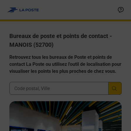
Allez au contenu
Afficher ou masquer la réponse
Afficher ou masquer la réponse
Afficher ou masquer la réponse
Afficher ou masquer la réponse
Afficher ou masquer la réponse
Bureaux de poste et points de contact -
MANOIS (52700)
Retrouvez tous les bureaux de Poste et points de
contact La Poste ou utilisez l'outil de localisation pour
visualiser les points les plus proches de chez vous.
Ville, Département, Code Postal