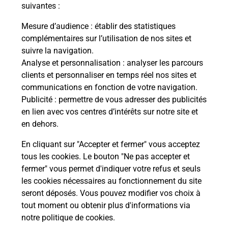
modification de livraison ?
suivantes :
Mesure d’audience
: établir des statistiques
complémentaires sur l’utilisation de nos sites et
Comment La Poste participe-t-elle
suivre la navigation.
à votre sécurité au quotidien ?
Analyse et personnalisation
: analyser les parcours
clients et personnaliser en temps réel nos sites et
communications en fonction de votre navigation.
Puis-je passer mon code de la route
Publicité
: permettre de vous adresser des publicités
avec La Poste et sous quelles
en lien avec vos centres d’intérêts sur notre site et
conditions ?
en dehors.
En cliquant sur "Accepter et fermer" vous acceptez
tous les cookies. Le bouton "Ne pas accepter et
fermer" vous permet d'indiquer votre refus et seuls
Localiser
Liste
Haute-Marne
MANOIS
les cookies nécessaires au fonctionnement du site
seront déposés. Vous pouvez modifier vos choix à
tout moment ou obtenir plus d'informations via
notre politique de cookies
.