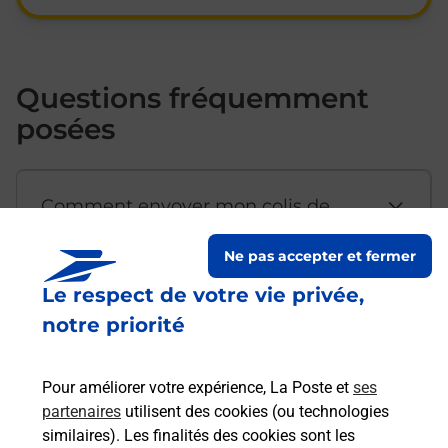
Questions fréquemment
posées
Comment envoyer mon colis de
chez moi ?
Ne pas accepter et fermer
Le respect de votre vie privée,
Est-il possible d’acheter un
notre priorité
emballage directement depuis un
bureau de Poste ?
Pour améliorer votre expérience, La Poste et
ses
partenaires
utilisent des cookies (ou technologies
Comment demander une
similaires). Les finalités des cookies sont les