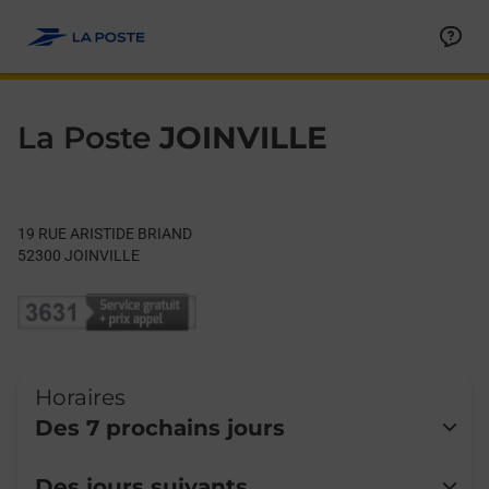
Le lien s'ouvre dans un nouvel onglet
Allez au contenu
Day of the Week
Get directions to La Poste at 19 RUE ARISTIDE BRIAND JOINVIL
Hours
La Poste
JOINVILLE
19 RUE ARISTIDE BRIAND
52300
JOINVILLE
Horaires
Des 7 prochains jours
Lundi
Fermé
Des jours suivants