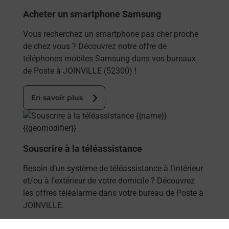
Acheter un smartphone Samsung
Vous recherchez un smartphone pas cher proche
de chez vous ? Découvrez notre offre de
téléphones mobiles Samsung dans vos bureaux
de Poste à JOINVILLE (52300) !
En savoir plus
En savoir plus
Souscrire à la téléassistance
Besoin d’un système de téléassistance à l’intérieur
et/ou à l’extérieur de votre domicile ? Découvrez
les offres téléalarme dans votre bureau de Poste à
JOINVILLE.