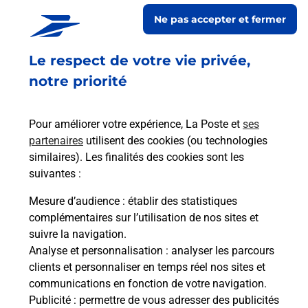
En savoir plus
Ne pas accepter et fermer
En savoir plus
Le respect de votre vie privée,
Code de la route auto ou moto
notre priorité
Vous cherchez à passer votre code de la route auto
ou moto au Bureau La Poste - JOINVILLE (52300)
Pour améliorer votre expérience, La Poste et
ses
? Découvrez l'offre proposée par La Poste.
partenaires
utilisent des cookies (ou technologies
similaires). Les finalités des cookies sont les
En savoir plus
Je réserve
suivantes :
En savoir plus
Mesure d’audience
: établir des statistiques
Permis Bateau
complémentaires sur l’utilisation de nos sites et
Vous cherchez à passer votre permis bateau à
suivre la navigation.
Joinville (52300) ? Découvrez l'offre proposée par
Analyse et personnalisation
: analyser les parcours
La Poste.
clients et personnaliser en temps réel nos sites et
communications en fonction de votre navigation.
Publicité
En savoir plus
: permettre de vous adresser des publicités