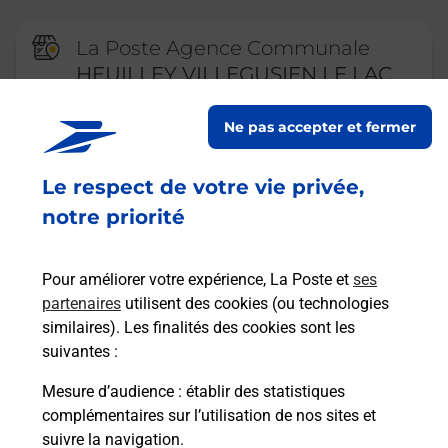
La Poste Agence Communale
HEUILLEY VILLEGUSIEN LE LAC
MAIRIE
Ne pas accepter et fermer
Fermé
-
ouvre lundi à
09h00
PLACE DE LA LIBERATION
Le respect de votre vie privée,
HEUILLEY COTTON
notre priorité
52190
VILLEGUSIEN LE LAC
En savoir plus
Pour améliorer votre expérience, La Poste et
ses
partenaires
utilisent des cookies (ou technologies
similaires). Les finalités des cookies sont les
La Poste Agence Communale
suivantes :
CHASSIGNY MAIRIE
Mesure d’audience
: établir des statistiques
Fermé
-
ouvre mardi à
09h00
complémentaires sur l’utilisation de nos sites et
suivre la navigation.