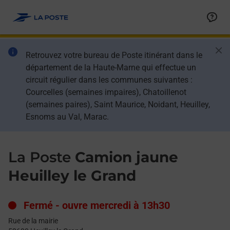
Le lien s'ouvre dans un nouvel onglet
Allez au contenu
Day of the Week
Get directions to La Poste at Rue de la mairie Heuilley le Grand,
Hours
Ban
Retrouvez votre bureau de Poste itinérant dans le
département de la Haute-Marne qui effectue un
circuit régulier dans les communes suivantes :
Courcelles (semaines impaires), Chatoillenot
(semaines paires), Saint Maurice, Noidant, Heuilley,
Esnoms au Val, Marac.
La Poste
Camion jaune
Heuilley le Grand
Fermé
-
ouvre mercredi à
13h30
Rue de la mairie