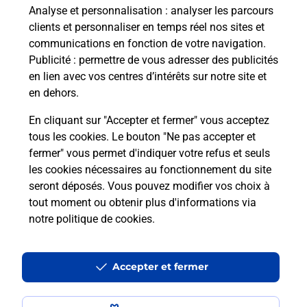
30 RUE DIDIER DIDEROT
Analyse et personnalisation
: analyser les parcours
52190
CHASSIGNY
clients et personnaliser en temps réel nos sites et
communications en fonction de votre navigation.
En savoir plus
Publicité
: permettre de vous adresser des publicités
en lien avec vos centres d’intérêts sur notre site et
Malin !
en dehors.
En cliquant sur "Accepter et fermer" vous acceptez
La Poste
tous les cookies. Le bouton "Ne pas accepter et
en ligne
fermer" vous permet d'indiquer votre refus et seuls
les cookies nécessaires au fonctionnement du site
Ouvert 24h/24
seront déposés. Vous pouvez modifier vos choix à
tout moment ou obtenir plus d'informations via
En savoir plus
notre politique de cookies
.
Recherchez un autre point de contact
Accepter et fermer