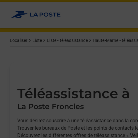
Allez au contenu
Afficher ou masquer la réponse
Afficher ou masquer la réponse
Afficher ou masquer la réponse
Localiser
Liste
Liste - téléassistance
Haute-Marne - téléassi
Téléassistance à
La Poste Froncles
Vous désirez souscrire à une téléassistance dans la c
Trouver les bureaux de Poste et les points de contacts l
Découvrez les différentes offres de téléassistance « Vei