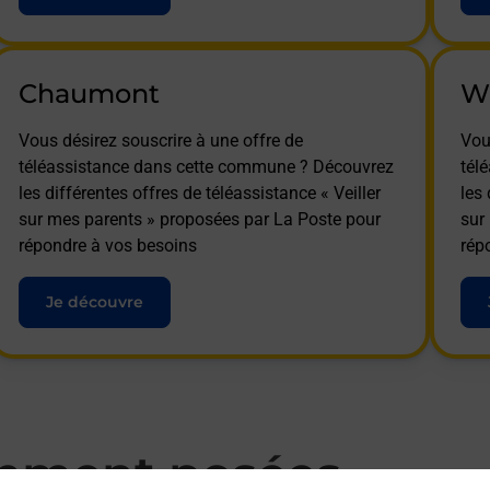
Chaumont
W
Vous désirez souscrire à une offre de
Vou
téléassistance dans cette commune ? Découvrez
tél
les différentes offres de téléassistance « Veiller
les 
sur mes parents » proposées par La Poste pour
sur
répondre à vos besoins
rép
Je découvre
mment posées