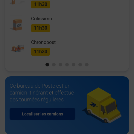
11h30
Colissimo
11h30
Chronopost
11h30
Ce bureau de Poste est un
camion itinérant et effectue
des tournées régulières
Localiser les camions