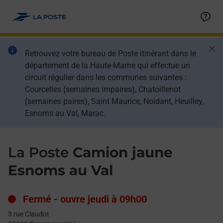
Le lien s'ouvre dans un nouvel onglet
Allez au contenu
Day of the Week
Get directions to La Poste at 3 rue Claudot Esnoms au Val,
Hours
Ban
Retrouvez votre bureau de Poste itinérant dans le
département de la Haute-Marne qui effectue un
circuit régulier dans les communes suivantes :
Courcelles (semaines impaires), Chatoillenot
(semaines paires), Saint Maurice, Noidant, Heuilley,
Esnoms au Val, Marac.
La Poste
Camion jaune
Esnoms au Val
Fermé
-
ouvre jeudi à
09h00
3 rue Claudot