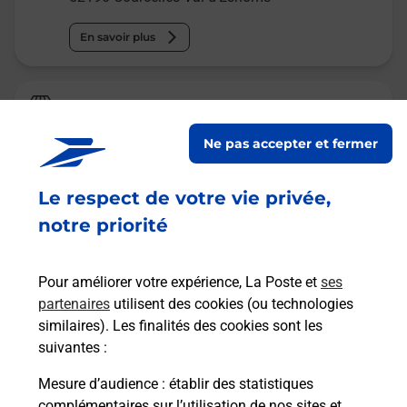
En savoir plus
La Poste
Camion jaune Chatoillenot
Ne pas accepter et fermer
Fermé
-
ouvre mardi à
09h00
Le respect de votre vie privée,
Place Martin
52190
Chatoillenot
notre priorité
En savoir plus
Pour améliorer votre expérience, La Poste et
ses
partenaires
utilisent des cookies (ou technologies
Malin !
similaires). Les finalités des cookies sont les
suivantes :
La Poste
Mesure d’audience
: établir des statistiques
en ligne
complémentaires sur l’utilisation de nos sites et