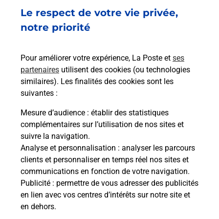
Fermé
-
jusqu'à
08h00
Le respect de votre vie privée,
2 PLACE DE LA CONCORDE
notre priorité
52000
CHAUMONT
En savoir plus
Pour améliorer votre expérience, La Poste et
ses
partenaires
utilisent des cookies (ou technologies
similaires). Les finalités des cookies sont les
Malin !
suivantes :
Mesure d’audience
: établir des statistiques
La Poste
complémentaires sur l’utilisation de nos sites et
en ligne
suivre la navigation.
Analyse et personnalisation
: analyser les parcours
Ouvert 24h/24
clients et personnaliser en temps réel nos sites et
communications en fonction de votre navigation.
En savoir plus
Publicité
: permettre de vous adresser des publicités
en lien avec vos centres d’intérêts sur notre site et
en dehors.
Recherchez un autre point de contact