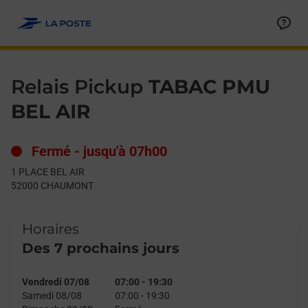
Le lien s'ouvre dans un nouvel onglet
Allez au contenu
Day of the Week
Get directions to Relais Pickup at 1 PLACE BEL AIR CHAUMONT,
Hours
Relais Pickup
TABAC PMU
BEL AIR
Fermé
-
jusqu'à
07h00
1 PLACE BEL AIR
52000
CHAUMONT
Horaires
Des 7 prochains jours
Vendredi 07/08
07:00
-
19:30
Samedi 08/08
07:00
-
19:30