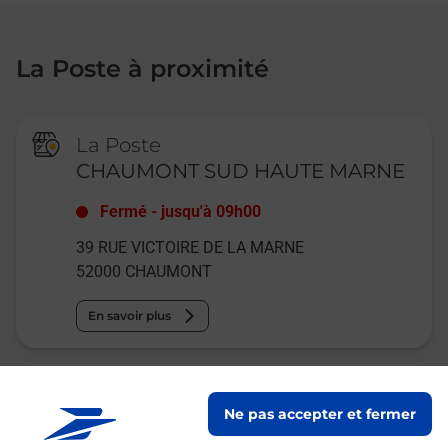
La Poste à proximité
La Poste
CHAUMONT SUD HAUTE MARNE
Fermé
-
jusqu'à
09h00
39 RUE VICTOIRE DE LA MARNE
52000
CHAUMONT
En savoir plus
Relais Pickup
Ne pas accepter et fermer
A LA CIVETTE