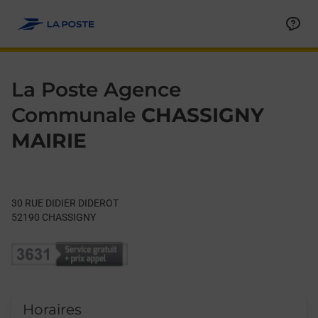
Le lien s'ouvre dans un nouvel onglet
Allez au contenu
Day of the Week
Get directions to La Poste Agence Communale at 30 RUE DID
Hours
La Poste Agence
Communale
CHASSIGNY
MAIRIE
30 RUE DIDIER DIDEROT
52190
CHASSIGNY
Horaires