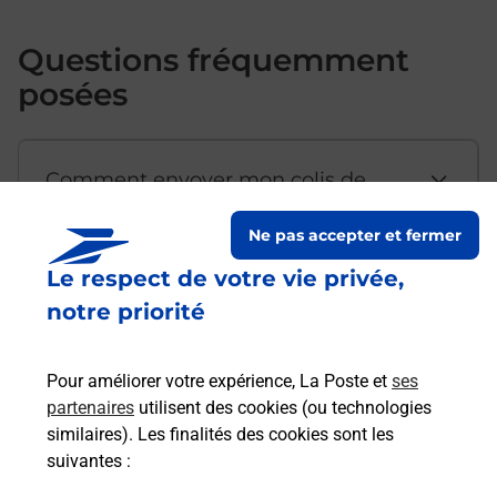
Questions fréquemment
posées
Comment envoyer mon colis de
chez moi ?
Ne pas accepter et fermer
Le respect de votre vie privée,
Est-il possible d’acheter un
notre priorité
emballage directement depuis un
bureau de Poste ?
Pour améliorer votre expérience, La Poste et
ses
partenaires
utilisent des cookies (ou technologies
Comment demander une
similaires). Les finalités des cookies sont les
modification de livraison ?
suivantes :