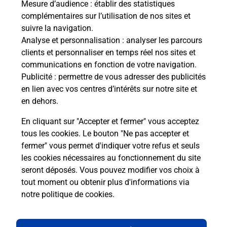
Mesure d’audience
: établir des statistiques
complémentaires sur l’utilisation de nos sites et
Comment La Poste participe-t-elle
suivre la navigation.
à votre sécurité au quotidien ?
Analyse et personnalisation
: analyser les parcours
clients et personnaliser en temps réel nos sites et
communications en fonction de votre navigation.
Puis-je passer mon code de la route
Publicité
: permettre de vous adresser des publicités
avec La Poste et sous quelles
en lien avec vos centres d’intérêts sur notre site et
conditions ?
en dehors.
En cliquant sur "Accepter et fermer" vous acceptez
tous les cookies. Le bouton "Ne pas accepter et
fermer" vous permet d'indiquer votre refus et seuls
Localiser
Liste
Haute-Marne
CHALINDREY
les cookies nécessaires au fonctionnement du site
seront déposés. Vous pouvez modifier vos choix à
tout moment ou obtenir plus d'informations via
notre politique de cookies
.
Plan du site