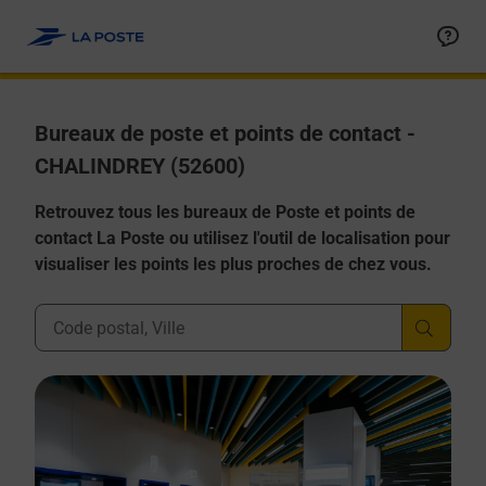
Allez au contenu
Afficher ou masquer la réponse
Afficher ou masquer la réponse
Afficher ou masquer la réponse
Afficher ou masquer la réponse
Afficher ou masquer la réponse
Bureaux de poste et points de contact -
CHALINDREY (52600)
Retrouvez tous les bureaux de Poste et points de
contact La Poste ou utilisez l'outil de localisation pour
visualiser les points les plus proches de chez vous.
Ville, Département, Code Postal