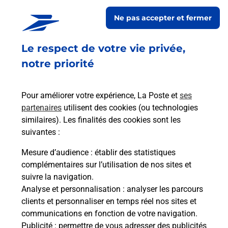
MAIRIE
Ne pas accepter et fermer
Fermeture Temporaire
Le respect de votre vie privée,
1 GRANDE RUE
52150
HARREVILLE LES CHANTEURS
notre priorité
En savoir plus
Pour améliorer votre expérience, La Poste et
ses
partenaires
utilisent des cookies (ou technologies
Malin !
similaires). Les finalités des cookies sont les
suivantes :
La Poste
Mesure d’audience
: établir des statistiques
en ligne
complémentaires sur l’utilisation de nos sites et
suivre la navigation.
Ouvert 24h/24
Analyse et personnalisation
: analyser les parcours
clients et personnaliser en temps réel nos sites et
En savoir plus
communications en fonction de votre navigation.
Publicité
: permettre de vous adresser des publicités