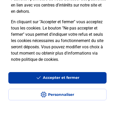
en lien avec vos centres d’intérêts sur notre site et
Recherchez un autre point de contact
en dehors.
En cliquant sur "Accepter et fermer" vous acceptez
tous les cookies. Le bouton "Ne pas accepter et
Localiser
Liste
Haute-Marne
fermer" vous permet d'indiquer votre refus et seuls
BOURMONT ENTRE MEUSE ET MOUZON
AU PRIX GONCOURT
les cookies nécessaires au fonctionnement du site
seront déposés. Vous pouvez modifier vos choix à
tout moment ou obtenir plus d'informations via
notre politique de cookies
.
Plan du site
Accessibilité : partiellement conforme
Accepter et fermer
Conditions contractuelles
Personnaliser
Mentions légales
Données personnelles et cookies