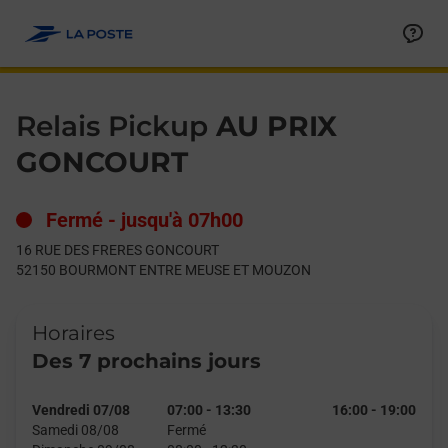
Le lien s'ouvre dans un nouvel onglet
Allez au contenu
Day of the Week
Get directions to Relais Pickup at 16 RUE DES FRERES G
Hours
Relais Pickup
AU PRIX
GONCOURT
Fermé
-
jusqu'à
07h00
16 RUE DES FRERES GONCOURT
52150
BOURMONT ENTRE MEUSE ET MOUZON
Horaires
Des 7 prochains jours
Vendredi 07/08
07:00
-
13:30
16:00
-
19:00
Samedi 08/08
Fermé