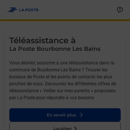
Allez au contenu
Afficher ou masquer la réponse
Afficher ou masquer la réponse
Afficher ou masquer la réponse
Téléassistance à
La Poste Bourbonne Les Bains
Vous désirez souscrire à une téléassistance dans la
commune de Bourbonne Les Bains ? Trouver les
bureaux de Poste et les points de contacts les plus
proches de vous. Découvrez les différentes offres de
téléassistance « Veiller sur mes parents » proposées
par La Poste pour répondre à vos besoins
En savoir plus
Localiser