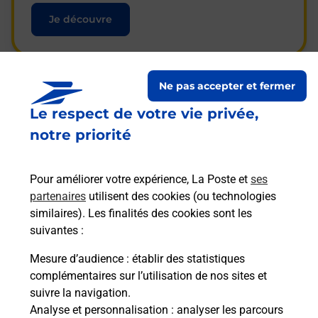
Je découvre
Ne pas accepter et fermer
Questions fréquemment
Le respect de votre vie privée,
posées
notre priorité
Pour améliorer votre expérience, La Poste et
ses
La téléassistance classique avec
partenaires
utilisent des cookies (ou technologies
médaillon d’alarme qu’est ce que
similaires). Les finalités des cookies sont les
c’est ?
suivantes :
Mesure d’audience
: établir des statistiques
complémentaires sur l’utilisation de nos sites et
Comment fonctionne la
suivre la navigation.
téléassistance classique ?
Analyse et personnalisation
: analyser les parcours