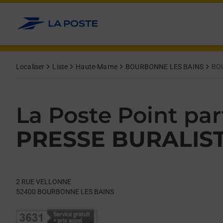
Le lien s'ouvre dans un nouvel onglet
Allez au contenu
Day of the Week
Get directions to La Poste Point partenaire at 2 RUE VELLON
Hours
Localiser
Liste
Haute-Marne
BOURBONNE LES BAINS
BO
La Poste Point par
PRESSE BURALIS
2 RUE VELLONNE
52400
BOURBONNE LES BAINS