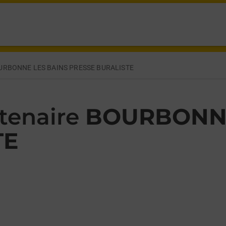
NE BOURBONNE LES BAINS,
URBONNE LES BAINS PRESSE BURALISTE
tenaire
BOURBONNE
TE