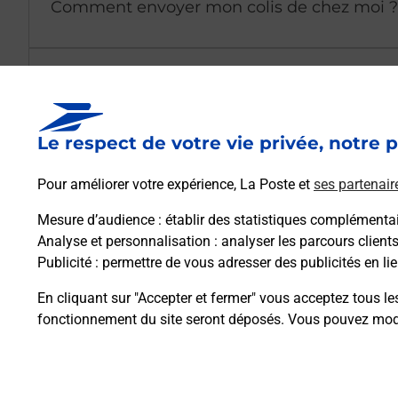
Comment envoyer mon colis de chez moi ?
Est-il possible d’acheter un emballage dir
Le respect de votre vie privée, notre p
Comment demander une modification de li
Pour améliorer votre expérience, La Poste et
ses partenair
Mesure d’audience
: établir des statistiques complémentair
Comment La Poste participe-t-elle à votre 
Analyse et personnalisation
: analyser les parcours client
Publicité
: permettre de vous adresser des publicités en lie
Puis-je passer mon code de la route avec La
En cliquant sur "Accepter et fermer" vous acceptez tous le
fonctionnement du site seront déposés. Vous pouvez modi