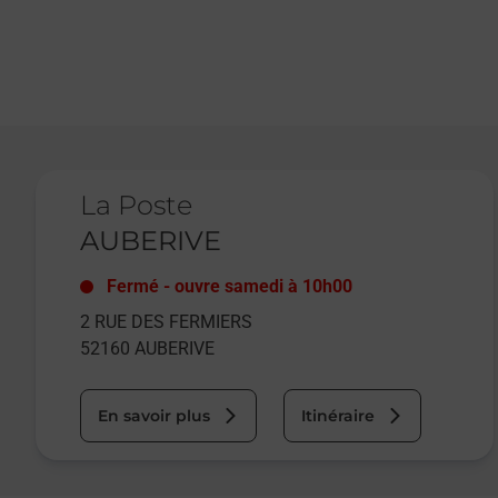
Le lien s'ouvre dans un nouvel onglet
La Poste
AUBERIVE
Fermé
-
ouvre samedi à
10h00
2 RUE DES FERMIERS
52160
AUBERIVE
En savoir plus
Itinéraire