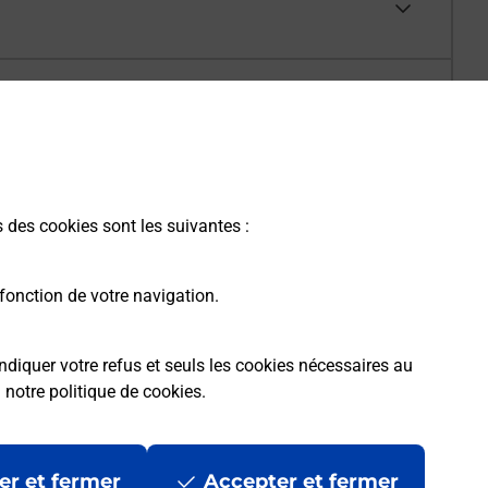
s des cookies sont les suivantes :
fonction de votre navigation.
ndiquer votre refus et seuls les cookies nécessaires au
a
notre politique de cookies
.
er et fermer
Accepter et fermer