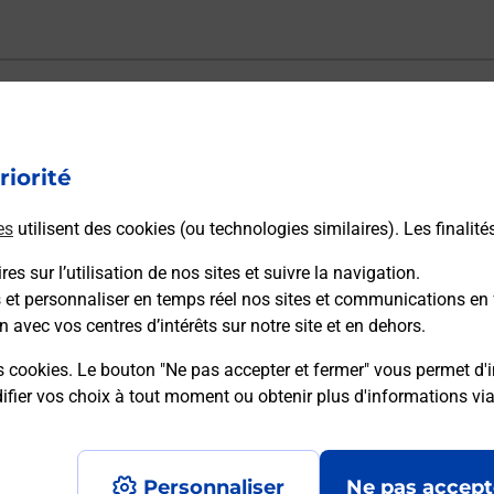
ectement depuis un bureau de Poste ?
riorité
vraison ?
es
utilisent des cookies (ou technologies similaires). Les finalité
es sur l’utilisation de nos sites et suivre la navigation.
sécurité au quotidien ?
s et personnaliser en temps réel nos sites et communications en 
n avec vos centres d’intérêts sur notre site et en dehors.
 Poste et sous quelles conditions ?
s cookies. Le bouton "Ne pas accepter et fermer" vous permet d'i
fier vos choix à tout moment ou obtenir plus d'informations vi
Personnaliser
Ne pas accept