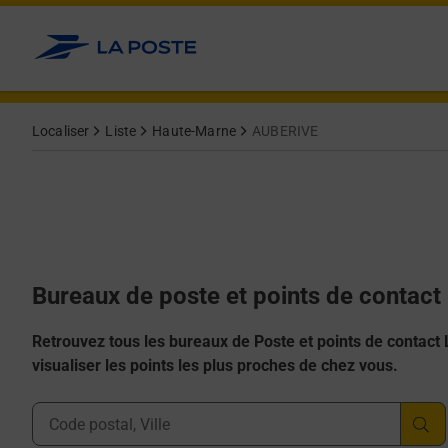
Allez au contenu
Afficher ou masquer la réponse
Afficher ou masquer la réponse
Afficher ou masquer la réponse
Afficher ou masquer la réponse
Afficher ou masquer la réponse
Localiser
Liste
Haute-Marne
AUBERIVE
Bureaux de poste et points de contac
Retrouvez tous les bureaux de Poste et points de contact La
visualiser les points les plus proches de chez vous.
Ville, Département, Code Postal