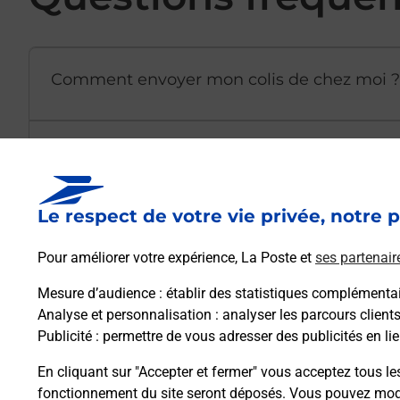
Comment envoyer mon colis de chez moi ?
Est-il possible d’acheter un emballage dir
Le respect de votre vie privée, notre p
Comment demander une modification de li
Pour améliorer votre expérience, La Poste et
ses partenair
Mesure d’audience
: établir des statistiques complémentair
Comment La Poste participe-t-elle à votre 
Analyse et personnalisation
: analyser les parcours client
Publicité
: permettre de vous adresser des publicités en lie
Puis-je passer mon code de la route avec La
En cliquant sur "Accepter et fermer" vous acceptez tous le
fonctionnement du site seront déposés. Vous pouvez modi