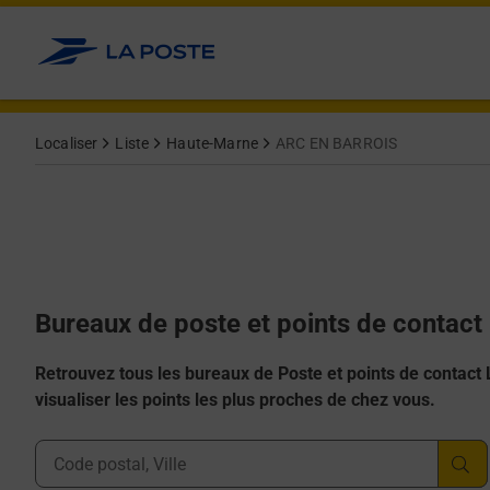
Allez au contenu
Afficher ou masquer la réponse
Afficher ou masquer la réponse
Afficher ou masquer la réponse
Afficher ou masquer la réponse
Afficher ou masquer la réponse
Localiser
Liste
Haute-Marne
ARC EN BARROIS
Bureaux de poste et points de contac
Retrouvez tous les bureaux de Poste et points de contact La
visualiser les points les plus proches de chez vous.
Ville, Département, Code Postal