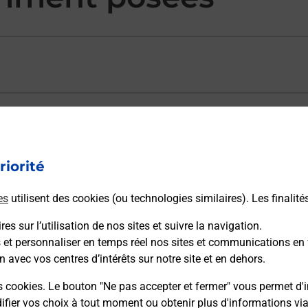
ectement depuis un bureau de Poste ?
riorité
vraison ?
es
utilisent des cookies (ou technologies similaires). Les finalité
es sur l’utilisation de nos sites et suivre la navigation.
sécurité au quotidien ?
s et personnaliser en temps réel nos sites et communications en 
n avec vos centres d’intérêts sur notre site et en dehors.
 Poste et sous quelles conditions ?
s cookies. Le bouton "Ne pas accepter et fermer" vous permet d'i
fier vos choix à tout moment ou obtenir plus d'informations vi