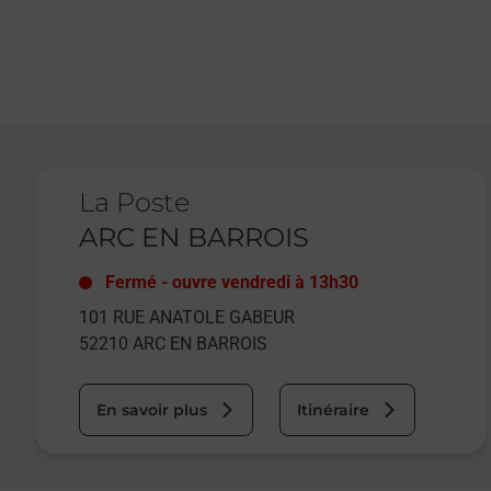
Le lien s'ouvre dans un nouvel onglet
La Poste
ARC EN BARROIS
Fermé
-
ouvre vendredi à
13h30
101 RUE ANATOLE GABEUR
52210
ARC EN BARROIS
En savoir plus
Itinéraire