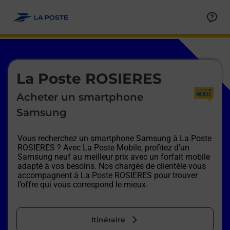
Le lien s'ouvre dans un nouvel onglet
Allez au contenu
Afficher ou masquer la réponse
Afficher ou masquer la réponse
Afficher ou masquer la réponse
Afficher ou masquer la réponse
Afficher ou masquer la réponse
Afficher ou masquer la réponse
Le lien s'ouvre dans un nouvel onglet
La Poste ROSIERES
Acheter un smartphone
Samsung
Vous recherchez un smartphone Samsung à
La Poste
ROSIERES
? Avec La Poste Mobile, profitez d’un
Samsung neuf au meilleur prix avec un forfait mobile
adapté à vos besoins. Nos chargés de clientèle vous
accompagnent à
La Poste ROSIERES
pour trouver
l’offre qui vous correspond le mieux.
Itinéraire