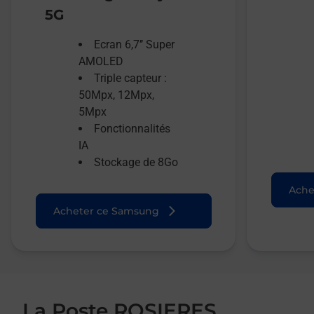
5G
Ecran 6,7’’ Super
AMOLED
Triple capteur :
50Mpx, 12Mpx,
5Mpx
Fonctionnalités
IA
Stockage de 8Go
Ache
Acheter ce Samsung
La Poste ROSIERES