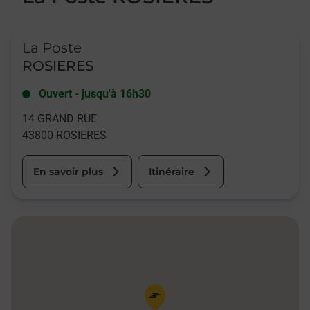
Le lien s'ouvre dans un nouvel onglet
La Poste
ROSIERES
Ouvert
-
jusqu'à
16h30
14 GRAND RUE
43800
ROSIERES
En savoir plus
Itinéraire
Pin de la carte