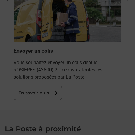
rieur
Vous
ez
de c
ste à
télé
Post
En
Envoyer un colis
Vous souhaitez envoyer un colis depuis :
ROSIERES (43800) ? Découvrez toutes les
solutions proposées par La Poste.
En savoir plus
La Poste à proximité