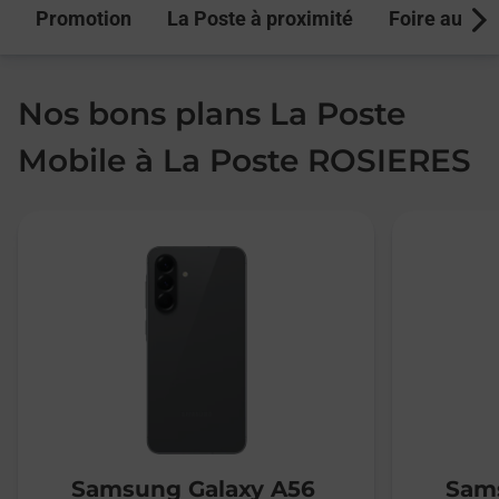
Promotion
La Poste à proximité
Foire aux q
Next
Nos bons plans La Poste
Mobile à La Poste ROSIERES
Samsung Galaxy A56
Sams