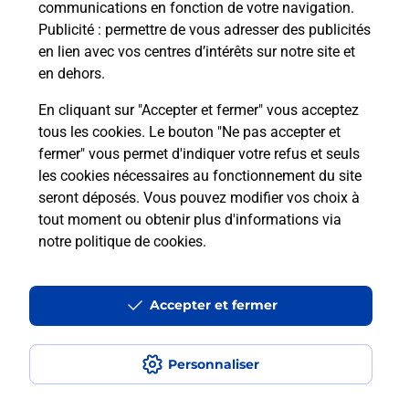
communications en fonction de votre navigation.
Publicité
: permettre de vous adresser des publicités
en lien avec vos centres d’intérêts sur notre site et
en dehors.
Quel réseau utilise La Poste Mobile ?
En cliquant sur "Accepter et fermer" vous acceptez
Est-ce que je peux garder mon
tous les cookies. Le bouton "Ne pas accepter et
numéro de mobile gratuitement ?
fermer" vous permet d'indiquer votre refus et seuls
les cookies nécessaires au fonctionnement du site
seront déposés. Vous pouvez modifier vos choix à
Est-ce que je peux bénéficier de la 5G
avec La Poste Mobile ?
tout moment ou obtenir plus d'informations via
notre politique de cookies
.
Est-ce que je peux utiliser mon forfait
à l’étranger avec La Poste Mobile ?
Accepter et fermer
Est-ce que je peux payer mon
smartphone Samsung en plusieurs
Personnaliser
fois avec La Poste Mobile ?