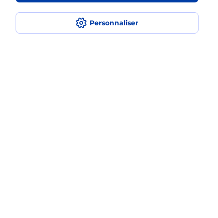
iPhone ?
Personnaliser
Localiser
Liste
Haute-Loire
ROSIERES
ROSIERES
Acheter un iPhone neuf ou reconditionné
Plan du site
Accessibilité : partiellement conforme
Conditions contractuelles
Mentions légales
Données personnelles et cookies