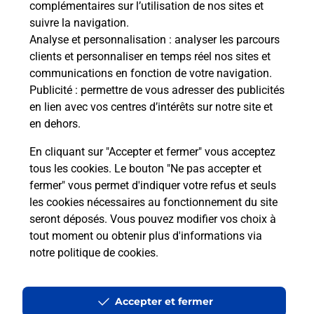
complémentaires sur l’utilisation de nos sites et
suivre la navigation.
Quel réseau utilise La Poste Mobile ?
Analyse et personnalisation
: analyser les parcours
clients et personnaliser en temps réel nos sites et
communications en fonction de votre navigation.
Est-ce que je peux garder mon
Publicité
: permettre de vous adresser des publicités
numéro de mobile gratuitement ?
en lien avec vos centres d’intérêts sur notre site et
en dehors.
Est-ce que je peux bénéficier de la 5G
avec La Poste Mobile ?
En cliquant sur "Accepter et fermer" vous acceptez
tous les cookies. Le bouton "Ne pas accepter et
fermer" vous permet d'indiquer votre refus et seuls
Est-ce que je peux utiliser mon forfait
à l’étranger avec La Poste Mobile ?
les cookies nécessaires au fonctionnement du site
seront déposés. Vous pouvez modifier vos choix à
tout moment ou obtenir plus d'informations via
Est-ce que je peux payer mon iPhone
notre politique de cookies
.
en plusieurs fois avec La Poste Mobile
?
Accepter et fermer
Est-ce que je peux assurer mon