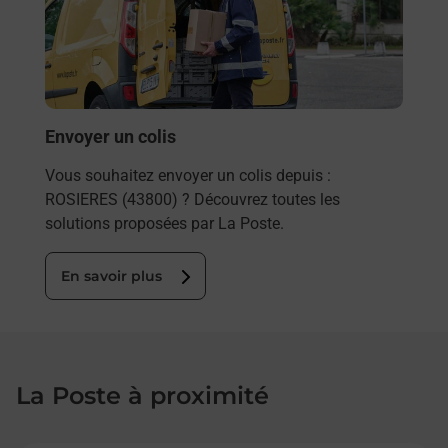
ez
de c
ste à
télé
de P
En
Envoyer un colis
Vous souhaitez envoyer un colis depuis :
ROSIERES (43800) ? Découvrez toutes les
solutions proposées par La Poste.
En savoir plus
La Poste à proximité