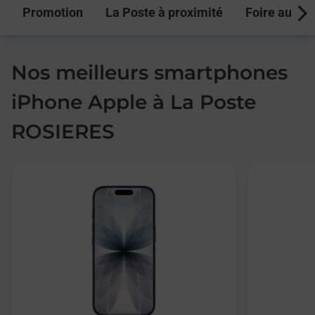
Promotion
La Poste à proximité
Foire aux q
Next
Nos meilleurs smartphones
iPhone Apple à La Poste
ROSIERES