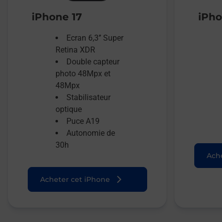
iPhone 17
iPho
Ecran 6,3’’ Super
Retina XDR
Double capteur
photo 48Mpx et
48Mpx
Stabilisateur
optique
Puce A19
Autonomie de
30h
Ache
Acheter cet iPhone