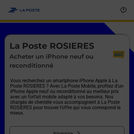
Le lien s'ouvre dans un nouvel onglet
Allez au contenu
Afficher ou masquer la réponse
Afficher ou masquer la réponse
Afficher ou masquer la réponse
Afficher ou masquer la réponse
Afficher ou masquer la réponse
Afficher ou masquer la réponse
Le lien s'ouvre dans un nouvel onglet
La Poste ROSIERES
Acheter un iPhone neuf ou
reconditionné
Vous recherchez un smartphone iPhone Apple à
La
Poste ROSIERES
? Avec La Poste Mobile, profitez d’un
iPhone Apple neuf ou reconditionné au meilleur prix
avec un forfait mobile adapté à vos besoins. Nos
chargés de clientèle vous accompagnent à
La Poste
ROSIERES
pour trouver l’offre qui vous correspond le
mieux.
Itinéraire