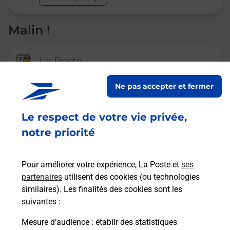
Malin !
La Poste
en ligne
Ne pas accepter et fermer
Ouvert 24h/24
Le respect de votre vie privée,
En savoir plus
notre priorité
Recherchez un autre point de contact
Pour améliorer votre expérience, La Poste et
ses
partenaires
utilisent des cookies (ou technologies
similaires). Les finalités des cookies sont les
suivantes :
Questions fréquemment posées
Mesure d’audience
: établir des statistiques