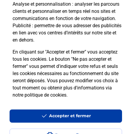
à votre sécurité au quotidien ?
Analyse et personnalisation
: analyser les parcours
clients et personnaliser en temps réel nos sites et
communications en fonction de votre navigation.
Puis-je passer mon code de la route
Publicité
: permettre de vous adresser des publicités
avec La Poste et sous quelles
en lien avec vos centres d’intérêts sur notre site et
conditions ?
en dehors.
En cliquant sur "Accepter et fermer" vous acceptez
tous les cookies. Le bouton "Ne pas accepter et
fermer" vous permet d'indiquer votre refus et seuls
Localiser
Liste
Haute-Garonne
VILLEMUR SUR TARN
les cookies nécessaires au fonctionnement du site
seront déposés. Vous pouvez modifier vos choix à
tout moment ou obtenir plus d'informations via
notre politique de cookies
.
Plan du site
Accessibilité : partiellement conforme
Accepter et fermer
Conditions contractuelles