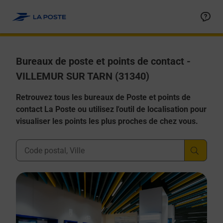
Allez au contenu
Afficher ou masquer la réponse
Afficher ou masquer la réponse
Afficher ou masquer la réponse
Afficher ou masquer la réponse
Afficher ou masquer la réponse
Bureaux de poste et points de contact -
VILLEMUR SUR TARN (31340)
Retrouvez tous les bureaux de Poste et points de
contact La Poste ou utilisez l'outil de localisation pour
visualiser les points les plus proches de chez vous.
Ville, Département, Code Postal