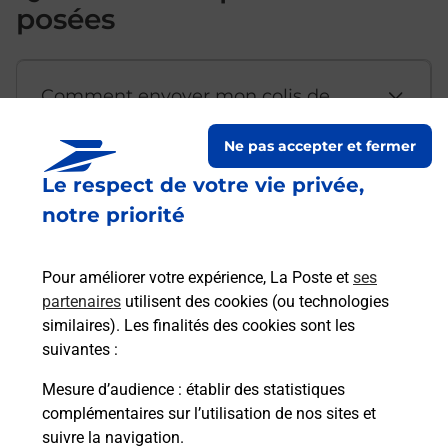
posées
Comment envoyer mon colis de
chez moi ?
Ne pas accepter et fermer
Le respect de votre vie privée,
Est-il possible d’acheter un
notre priorité
emballage directement depuis un
bureau de Poste ?
Pour améliorer votre expérience, La Poste et
ses
partenaires
utilisent des cookies (ou technologies
Comment demander une
similaires). Les finalités des cookies sont les
modification de livraison ?
suivantes :
Mesure d’audience
: établir des statistiques
complémentaires sur l’utilisation de nos sites et
Comment La Poste participe-t-elle
suivre la navigation.