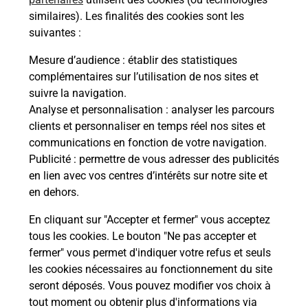
Malin !
similaires). Les finalités des cookies sont les
suivantes :
La Poste
Mesure d’audience
: établir des statistiques
en ligne
complémentaires sur l’utilisation de nos sites et
suivre la navigation.
Ouvert 24h/24
Analyse et personnalisation
: analyser les parcours
clients et personnaliser en temps réel nos sites et
En savoir plus
communications en fonction de votre navigation.
Publicité
: permettre de vous adresser des publicités
en lien avec vos centres d’intérêts sur notre site et
Recherchez un autre point de contact
en dehors.
En cliquant sur "Accepter et fermer" vous acceptez
tous les cookies. Le bouton "Ne pas accepter et
Localiser
Liste
Haute-Garonne
TOURNEFEUILLE
fermer" vous permet d'indiquer votre refus et seuls
CONSIGNE PICKUP CC TOURNEFEUILLE
les cookies nécessaires au fonctionnement du site
seront déposés. Vous pouvez modifier vos choix à
tout moment ou obtenir plus d'informations via