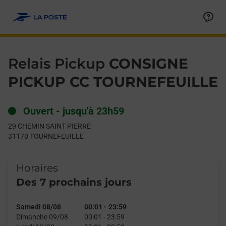
Le lien s'ouvre dans un nouvel onglet
Allez au contenu
Day of the Week
Get directions to Relais Pickup at 29 CHEMIN SAINT PIERRE 
Hours
Relais Pickup
CONSIGNE
PICKUP CC TOURNEFEUILLE
Ouvert
-
jusqu'à
23h59
29 CHEMIN SAINT PIERRE
31170
TOURNEFEUILLE
Horaires
Des 7 prochains jours
Samedi 08/08
00:01
-
23:59
Dimanche 09/08
00:01
-
23:59