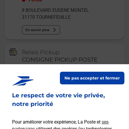
8 BOULEVARD EUGENE MONTEL
31170
TOURNEFEUILLE
En savoir plus
Relais Pickup
CONSIGNE PICKUP POSTE
TOURNEFEUILLE
Ne pas accepter et fermer
Fermé
4 PLACE DE LA MAIRIE
Le respect de votre vie privée,
SUR LE COTE DROIT DU BUREAU
31170
TOURNEFEUILLE
notre priorité
En savoir plus
Pour améliorer votre expérience, La Poste et
ses
partenaires
utilisent des cookies (ou technologies