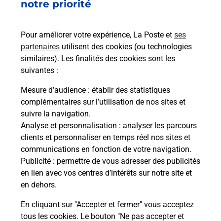
31240
ST JEAN
notre priorité
En savoir plus
Pour améliorer votre expérience, La Poste et
ses
partenaires
utilisent des cookies (ou technologies
Malin !
similaires). Les finalités des cookies sont les
suivantes :
La Poste
Mesure d’audience
: établir des statistiques
en ligne
complémentaires sur l’utilisation de nos sites et
suivre la navigation.
Ouvert 24h/24
Analyse et personnalisation
: analyser les parcours
clients et personnaliser en temps réel nos sites et
En savoir plus
communications en fonction de votre navigation.
Publicité
: permettre de vous adresser des publicités
en lien avec vos centres d’intérêts sur notre site et
Recherchez un autre point de contact
en dehors.
En cliquant sur "Accepter et fermer" vous acceptez
tous les cookies. Le bouton "Ne pas accepter et