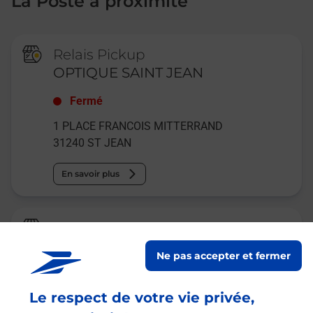
La Poste à proximité
Relais Pickup
OPTIQUE SAINT JEAN
Fermé
1 PLACE FRANCOIS MITTERRAND
31240
ST JEAN
En savoir plus
Relais Pickup
MY VAPO SHOP ST JEAN
Ne pas accepter et fermer
Fermé
-
jusqu'à
08h30
Le respect de votre vie privée,
22 ALLEES VICTOR HUGO