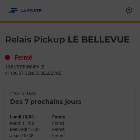
Le lien s'ouvre dans un nouvel onglet
Allez au contenu
Day of the Week
Get directions to Relais Pickup at 10 RUE PRINCIPALE ST GEN
Hours
Relais Pickup
LE BELLEVUE
Fermé
10 RUE PRINCIPALE
31180
ST GENIES BELLEVUE
Horaires
Des 7 prochains jours
Lundi 10/08
Fermé
Mardi 11/08
Fermé
Mercredi 12/08
Fermé
Jeudi 13/08
Fermé