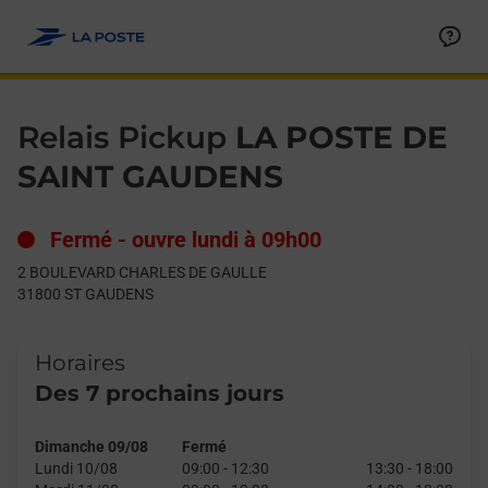
Le lien s'ouvre dans un nouvel onglet
Allez au contenu
Day of the Week
Get directions to Relais Pickup at 2 BOULEVARD CHARLES D
Hours
Relais Pickup
LA POSTE DE
SAINT GAUDENS
Fermé
-
ouvre lundi à
09h00
2 BOULEVARD CHARLES DE GAULLE
31800
ST GAUDENS
Horaires
Des 7 prochains jours
Dimanche 09/08
Fermé
Lundi 10/08
09:00
-
12:30
13:30
-
18:00