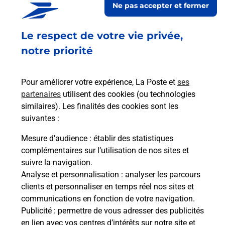
Ne pas accepter et fermer
Fermé
-
jusqu'à
08h30
Le respect de votre vie privée,
21 BOULEVARD CHARLES DE GAULLE
31800
ST GAUDENS
notre priorité
En savoir plus
Pour améliorer votre expérience, La Poste et
ses
partenaires
utilisent des cookies (ou technologies
Malin !
similaires). Les finalités des cookies sont les
suivantes :
La Poste
Mesure d’audience
: établir des statistiques
en ligne
complémentaires sur l’utilisation de nos sites et
suivre la navigation.
Ouvert 24h/24
Analyse et personnalisation
: analyser les parcours
clients et personnaliser en temps réel nos sites et
En savoir plus
communications en fonction de votre navigation.
Publicité
: permettre de vous adresser des publicités
en lien avec vos centres d’intérêts sur notre site et