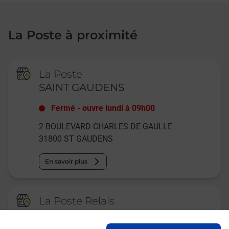
La Poste à proximité
La Poste
SAINT GAUDENS
Fermé
-
ouvre lundi à
09h00
2 BOULEVARD CHARLES DE GAULLE
31800
ST GAUDENS
En savoir plus
La Poste Relais
ST GAUDENS LA TABATIERE
BURALISTE