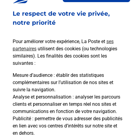
Fermé
-
jusqu'à
09h30
Le respect de votre vie privée,
2 RUE DU PONT VIEIL
31780
CASTELGINEST
notre priorité
En savoir plus
Pour améliorer votre expérience, La Poste et
ses
partenaires
utilisent des cookies (ou technologies
Malin !
similaires). Les finalités des cookies sont les
suivantes :
La Poste
Mesure d’audience
: établir des statistiques
en ligne
complémentaires sur l’utilisation de nos sites et
suivre la navigation.
Ouvert 24h/24
Analyse et personnalisation
: analyser les parcours
clients et personnaliser en temps réel nos sites et
En savoir plus
communications en fonction de votre navigation.
Publicité
: permettre de vous adresser des publicités
en lien avec vos centres d’intérêts sur notre site et
Recherchez un autre point de contact
en dehors.