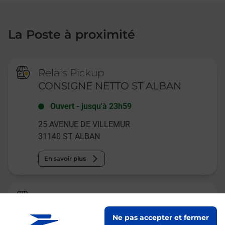
La Poste à proximité
Relais Pickup
CONSIGNE NETTO ST ALBAN
Ouvert
-
jusqu'à
23h59
25 AVENUE DE VILLEMUR
31140
ST ALBAN
En savoir plus
Relais Pickup
JK VAPOSTORE
Ne pas accepter et fermer