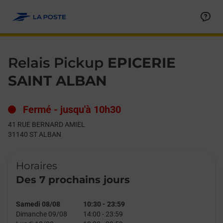
Le lien s'ouvre dans un nouvel onglet
Allez au contenu
Day of the Week
Get directions to Relais Pickup at 41 RUE BERNARD AMIEL ST 
Hours
Relais Pickup
EPICERIE
SAINT ALBAN
Fermé
-
jusqu'à
10h30
41 RUE BERNARD AMIEL
31140
ST ALBAN
Horaires
Des 7 prochains jours
Samedi 08/08
10:30
-
23:59
Dimanche 09/08
14:00
-
23:59