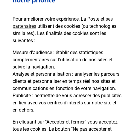
notre priorité
Pour améliorer votre expérience, La Poste et
ses
Les éléments à apporter le jour de
partenaires
utilisent des cookies (ou technologies
l'examen auto ou moto ?
similaires). Les finalités des cookies sont les
suivantes :
Mesure d’audience
: établir des statistiques
Quelles sont les pièces d’identité
complémentaires sur l’utilisation de nos sites et
acceptées pour le passage de
suivre la navigation.
l'examen du code de la route auto
Analyse et personnalisation
: analyser les parcours
et moto ?
clients et personnaliser en temps réel nos sites et
communications en fonction de votre navigation.
Publicité
: permettre de vous adresser des publicités
Qu'est-ce qu'un NEPH ?
en lien avec vos centres d’intérêts sur notre site et
en dehors.
En cliquant sur "Accepter et fermer" vous acceptez
tous les cookies. Le bouton "Ne pas accepter et
Localiser
Liste
Liste - examen code de la route