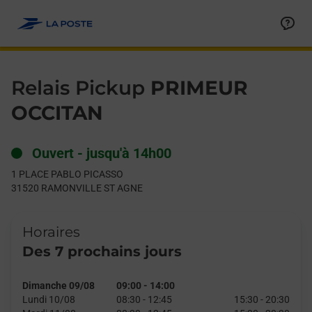
Le lien s'ouvre dans un nouvel onglet
Allez au contenu
Day of the Week
Get directions to Relais Pickup at 1 PLACE PABLO PICASSO 
Hours
Relais Pickup
PRIMEUR
OCCITAN
Ouvert
-
jusqu'à
14h00
1 PLACE PABLO PICASSO
31520
RAMONVILLE ST AGNE
Horaires
Des 7 prochains jours
Dimanche 09/08
09:00
-
14:00
Lundi 10/08
08:30
-
12:45
15:30
-
20:30