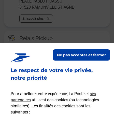
PLACE PABLO PICASSO
31520
RAMONVILLE ST AGNE
En savoir plus
Relais Pickup
CONSIGNE SPEED QUEEN
RAMONVILLE
Ne pas accepter et fermer
Ouvert
-
jusqu'à
22h00
Le respect de votre vie privée,
3 MAIL FRANCOISE DOLTO
31520
RAMONVILLE ST AGNE
notre priorité
En savoir plus
Pour améliorer votre expérience, La Poste et
ses
partenaires
utilisent des cookies (ou technologies
Malin !
similaires). Les finalités des cookies sont les
suivantes :