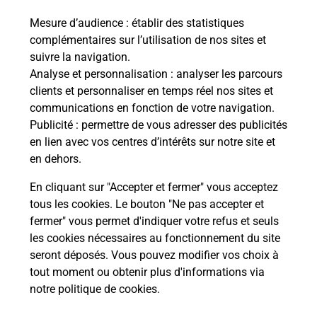
La Poste
Mesure d’audience
: établir des statistiques
en ligne
complémentaires sur l’utilisation de nos sites et
suivre la navigation.
Ouvert 24h/24
Analyse et personnalisation
: analyser les parcours
clients et personnaliser en temps réel nos sites et
En savoir plus
communications en fonction de votre navigation.
Publicité
: permettre de vous adresser des publicités
en lien avec vos centres d’intérêts sur notre site et
Recherchez un autre point de contact
en dehors.
En cliquant sur "Accepter et fermer" vous acceptez
tous les cookies. Le bouton "Ne pas accepter et
Localiser
Liste
Haute-Garonne
RAMONVILLE ST AGNE
fermer" vous permet d'indiquer votre refus et seuls
PRIMEUR OCCITAN
les cookies nécessaires au fonctionnement du site
seront déposés. Vous pouvez modifier vos choix à
tout moment ou obtenir plus d'informations via
notre politique de cookies
.
Plan du site