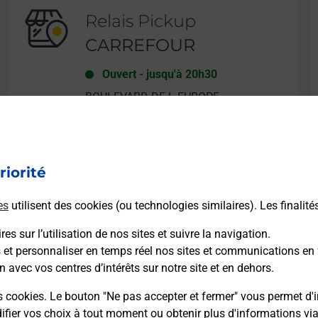
Relais Pickup
CARREFOUR
Ouvert
-
jusqu'à
20h30
BOULEVARD DE L EUROPE
31120
PORTET SUR GARONNE
riorité
En savoir plus
es
utilisent des cookies (ou technologies similaires). Les finalité
es sur l’utilisation de nos sites et suivre la navigation.
s et personnaliser en temps réel nos sites et communications en 
n avec vos centres d’intérêts sur notre site et en dehors.
Recherchez un autre point de contact
s cookies. Le bouton "Ne pas accepter et fermer" vous permet d'i
fier vos choix à tout moment ou obtenir plus d'informations vi