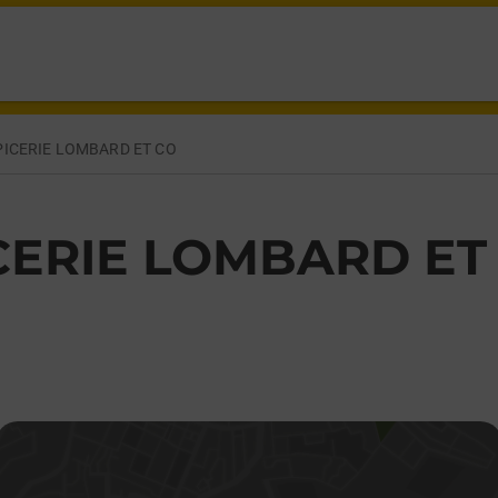
OVA PORTET SUR GARONNE,
PICERIE LOMBARD ET CO
CERIE LOMBARD ET