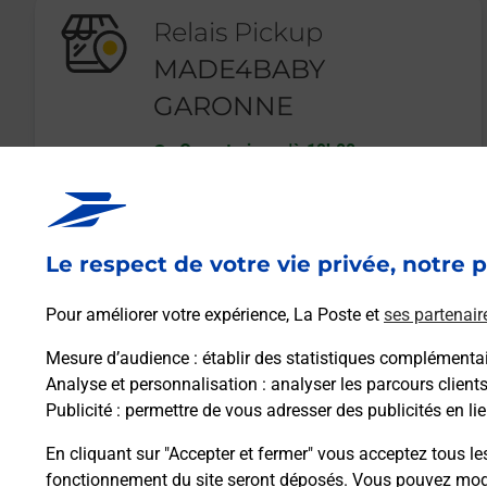
Relais Pickup
MADE4BABY
GARONNE
Ouvert
-
jusqu'à
19h00
39 ROUTE D ESPAGNE
31120
PORTET SUR GARONNE
Le respect de votre vie privée, notre p
En savoir plus
Pour améliorer votre expérience, La Poste et
ses partenair
Mesure d’audience
: établir des statistiques complémentair
Analyse et personnalisation
: analyser les parcours client
Publicité
: permettre de vous adresser des publicités en lie
En cliquant sur "Accepter et fermer" vous acceptez tous le
fonctionnement du site seront déposés. Vous pouvez modi