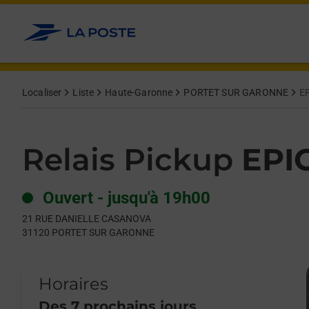
Le lien s'ouvre dans un nouvel onglet
Allez au contenu
Day of the Week
Get directions to Relais Pickup at 21 RUE DANIELLE CASAN
Hours
Localiser
Liste
Haute-Garonne
PORTET SUR GARONNE
E
Relais Pickup
EPI
Ouvert
-
jusqu'à
19h00
21 RUE DANIELLE CASANOVA
31120
PORTET SUR GARONNE
Horaires
Des 7 prochains jours