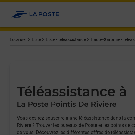
Allez au contenu
Afficher ou masquer la réponse
Afficher ou masquer la réponse
Afficher ou masquer la réponse
Localiser
Liste
Liste - téléassistance
Haute-Garonne - téléas
Téléassistance à
La Poste Pointis De Riviere
Vous désirez souscrire à une téléassistance dans la c
Riviere ? Trouver les bureaux de Poste et les points de 
de vous. Découvrez les différentes offres de téléassista