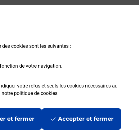
s des cookies sont les suivantes :
fonction de votre navigation.
ndiquer votre refus et seuls les cookies nécessaires au
a
notre politique de cookies
.
er et fermer
Accepter et fermer
les
Mentions légales
Données personnelles et cookies