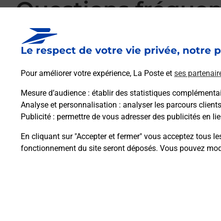
Questions fréque
Le respect de votre vie privée, notre p
La téléassistance classique avec médaillon 
Pour améliorer votre expérience, La Poste et
ses partenair
Mesure d’audience
: établir des statistiques complémentair
Comment fonctionne la téléassistance clas
Analyse et personnalisation
: analyser les parcours client
Publicité
: permettre de vous adresser des publicités en lie
Comment est installée la téléassistance cla
En cliquant sur "Accepter et fermer" vous acceptez tous le
fonctionnement du site seront déposés. Vous pouvez modi
Plan du site