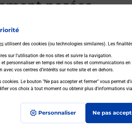
mment posées
riorité
d’alarme qu’est ce que c’est ?
es
utilisent des cookies (ou technologies similaires). Les finalité
es sur l’utilisation de nos sites et suivre la navigation.
sique ?
s et personnaliser en temps réel nos sites et communications en 
n avec vos centres d’intérêts sur notre site et en dehors.
ssique ?
s cookies. Le bouton "Ne pas accepter et fermer" vous permet d'i
fier vos choix à tout moment ou obtenir plus d'informations vi
Personnaliser
Ne pas accept
Accessibilité : partiellement conforme
Conditions contractuel