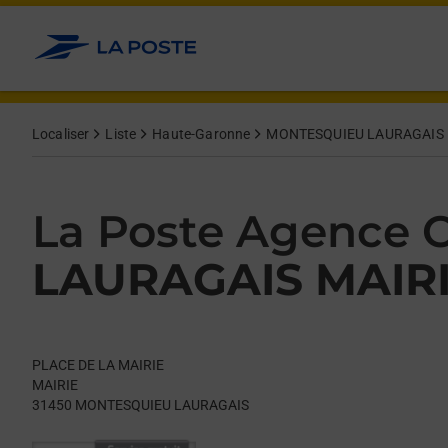
Le lien s'ouvre dans un nouvel onglet
Allez au contenu
Day of the Week
Get directions to La Poste Agence Communale at PLACE DE 
Hours
Localiser
Liste
Haute-Garonne
MONTESQUIEU LAURAGAIS
La Poste Agence
LAURAGAIS MAIR
PLACE DE LA MAIRIE
MAIRIE
31450
MONTESQUIEU LAURAGAIS