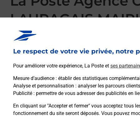
La Poste Agenc
LAURAGAIS MAIRI
Votre point de contact La Poste Agence Communale MON
MONTESQUIEU LAURAGAIS pour répondre à vos besoins d'aff
pouvez également, sans vous déplacer, imprimer des timbres
Le respect de votre vie privée, notre p
envoyer des lettres recommandées, des lettres simples ou enc
Le tout quand vous voulez, où vous voulez.
Pour améliorer votre expérience, La Poste et
ses partenair
Mesure d’audience
: établir des statistiques complémentair
Découvrez toutes les offres et services en ligne de La
Analyse et personnalisation
: analyser les parcours client
Publicité
: permettre de vous adresser des publicités en lie
En cliquant sur "Accepter et fermer" vous acceptez tous le
fonctionnement du site seront déposés. Vous pouvez modi