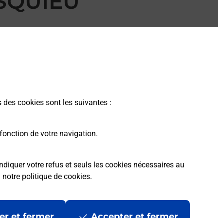
SQUIEU
s des cookies sont les suivantes :
fonction de votre navigation.
ndiquer votre refus et seuls les cookies nécessaires au
a
notre politique de cookies
.
rme
Conditions contractuelles
Mentions légales
er et fermer
Accepter et fermer