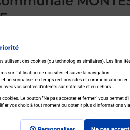
e Communale MONTE
E
TESQUIEU LAURAGAIS MAIRIE vous accueille à
ranchissement Courrier-Colis. Avec laposte.fr, vous
 personnalisés, des étiquettes colis avec Colissimo,
riorité
ore faire suivre votre courrier à votre nouvelle adresse.
es
utilisent des cookies (ou technologies similaires). Les finalité
es sur l’utilisation de nos sites et suivre la navigation.
 Poste
s et personnaliser en temps réel nos sites et communications en 
n avec vos centres d’intérêts sur notre site et en dehors.
s cookies. Le bouton "Ne pas accepter et fermer" vous permet d'i
fier vos choix à tout moment ou obtenir plus d'informations vi
Plan du site
Accessibilité : partiellement confo
Personnaliser
Ne pas accept