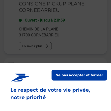
CONSIGNE PICKUP PLANE
CORNEBARRIEU
Ouvert
-
jusqu'à
23h59
CHEMIN DE LA PLANE
31700
CORNEBARRIEU
En savoir plus
Relais Pickup
BOULANGERIE MAISON DENIS
Ne pas accepter et fermer
Ouvert
-
jusqu'à
19h30
Le respect de votre vie privée,
4 CHEMIN DE LA PLANE
31700
CORNEBARRIEU
notre priorité
En savoir plus