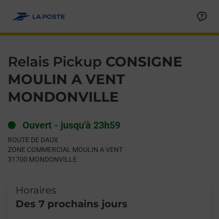
Le lien s'ouvre dans un nouvel onglet
Allez au contenu
Day of the Week
Get directions to Relais Pickup at ROUTE DE DAUX MONDONVIL
Hours
Relais Pickup
CONSIGNE
MOULIN A VENT
MONDONVILLE
Ouvert
-
jusqu'à
23h59
ROUTE DE DAUX
ZONE COMMERCIAL MOULIN A VENT
31700
MONDONVILLE
Horaires
Des 7 prochains jours