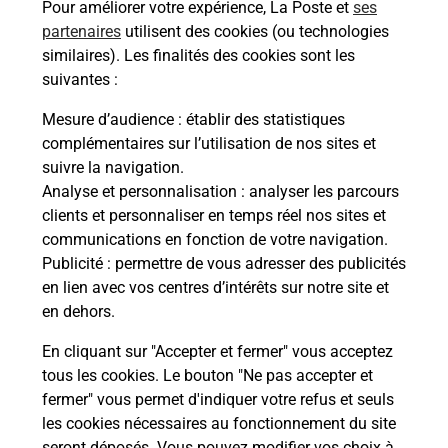
Pour améliorer votre expérience, La Poste et
ses
partenaires
utilisent des cookies (ou technologies
Malin !
similaires). Les finalités des cookies sont les
suivantes :
La Poste
Mesure d’audience
: établir des statistiques
en ligne
complémentaires sur l’utilisation de nos sites et
suivre la navigation.
Ouvert 24h/24
Analyse et personnalisation
: analyser les parcours
clients et personnaliser en temps réel nos sites et
En savoir plus
communications en fonction de votre navigation.
Publicité
: permettre de vous adresser des publicités
en lien avec vos centres d’intérêts sur notre site et
Recherchez un autre point de contact
en dehors.
En cliquant sur "Accepter et fermer" vous acceptez
tous les cookies. Le bouton "Ne pas accepter et
Localiser
Liste
Haute-Garonne
MONDONVILLE
fermer" vous permet d'indiquer votre refus et seuls
CONSIGNE MOULIN A VENT MONDONVILLE
les cookies nécessaires au fonctionnement du site
seront déposés. Vous pouvez modifier vos choix à