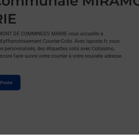
 Communale MIRAM
IE
AMONT DE COMMINGES MAIRIE vous accueille à
ranchissement Courrier-Colis. Avec laposte.fr, vous
 personnalisés, des étiquettes colis avec Colissimo,
ore faire suivre votre courrier à votre nouvelle adresse.
 Poste