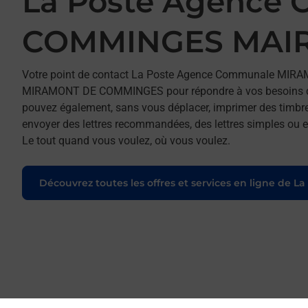
La Poste Agence
COMMINGES MAIR
Votre point de contact La Poste Agence Communale MIR
MIRAMONT DE COMMINGES pour répondre à vos besoins d'aff
pouvez également, sans vous déplacer, imprimer des timbres
envoyer des lettres recommandées, des lettres simples ou enc
Le tout quand vous voulez, où vous voulez.
Découvrez toutes les offres et services en ligne de La