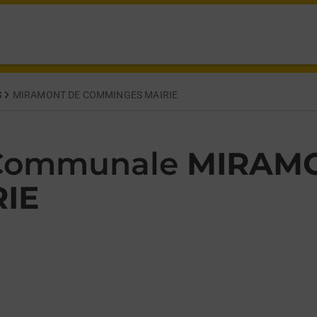
phine MIRAMONT DE COMMINGES,
S
MIRAMONT DE COMMINGES MAIRIE
 Communale
MIRAM
IE