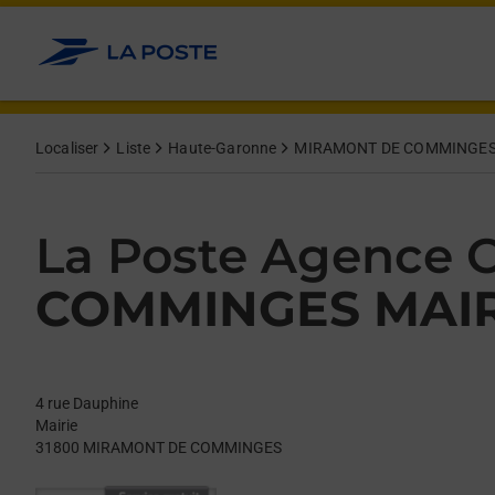
Le lien s'ouvre dans un nouvel onglet
Allez au contenu
Day of the Week
Get directions to La Poste Agence Communale at 4 rue Dau
Hours
Localiser
Liste
Haute-Garonne
MIRAMONT DE COMMINGE
La Poste Agence
COMMINGES MAIR
4 rue Dauphine
Mairie
31800
MIRAMONT DE COMMINGES