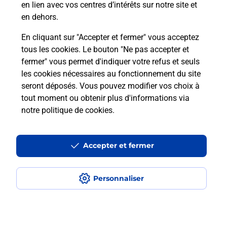
en lien avec vos centres d’intérêts sur notre site et
téléassistance classique ?
en dehors.
En cliquant sur "Accepter et fermer" vous acceptez
tous les cookies. Le bouton "Ne pas accepter et
Localiser
Liste
Liste - téléassistance
fermer" vous permet d'indiquer votre refus et seuls
Haute-Garonne - téléassistance
Merville - téléassistance
les cookies nécessaires au fonctionnement du site
seront déposés. Vous pouvez modifier vos choix à
tout moment ou obtenir plus d'informations via
notre politique de cookies
.
Plan du site
Accessibilité : partiellement conforme
Accepter et fermer
Conditions contractuelles
Personnaliser
Mentions légales
Données personnelles et cookies