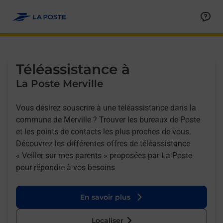
Allez au contenu
Afficher ou masquer la réponse
Afficher ou masquer la réponse
Afficher ou masquer la réponse
Téléassistance à
La Poste Merville
Vous désirez souscrire à une téléassistance dans la
commune de Merville ? Trouver les bureaux de Poste
et les points de contacts les plus proches de vous.
Découvrez les différentes offres de téléassistance
« Veiller sur mes parents » proposées par La Poste
pour répondre à vos besoins
En savoir plus
Localiser