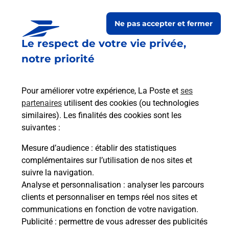
Ne pas accepter et fermer
Le respect de votre vie privée,
Questions fréquemment
notre priorité
posées
Pour améliorer votre expérience, La Poste et
ses
partenaires
utilisent des cookies (ou technologies
La téléassistance classique avec
similaires). Les finalités des cookies sont les
médaillon d’alarme qu’est ce que
suivantes :
c’est ?
Mesure d’audience
: établir des statistiques
complémentaires sur l’utilisation de nos sites et
Comment fonctionne la
suivre la navigation.
téléassistance classique ?
Analyse et personnalisation
: analyser les parcours
clients et personnaliser en temps réel nos sites et
communications en fonction de votre navigation.
Publicité
: permettre de vous adresser des publicités
Comment est installée la