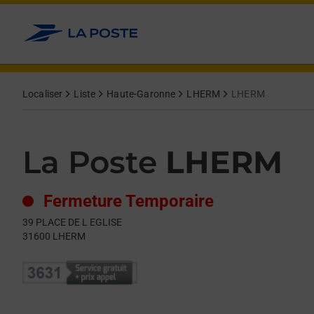
Le lien s'ouvre dans un nouvel onglet
Allez au contenu
Day of the Week
Get directions to La Poste at 39 PLACE DE L EGLISE LHERM,
Hours
Localiser
Liste
Haute-Garonne
LHERM
LHERM
La Poste
LHERM
Fermeture Temporaire
39 PLACE DE L EGLISE
31600
LHERM