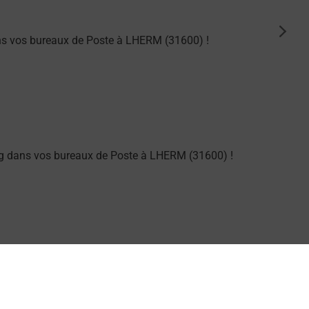
suiva
ns vos bureaux de Poste à LHERM (31600) !
g dans vos bureaux de Poste à LHERM (31600) !
arme dans votre bureau de Poste à LHERM.