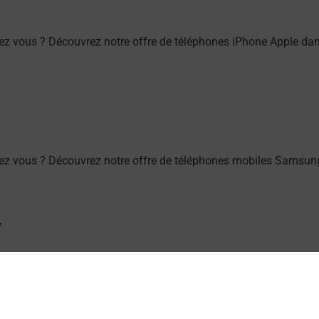
z vous ? Découvrez notre offre de téléphones iPhone Apple da
ez vous ? Découvrez notre offre de téléphones mobiles Samsun
ou à l’extérieur de votre domicile ? Découvrez les offres téléal