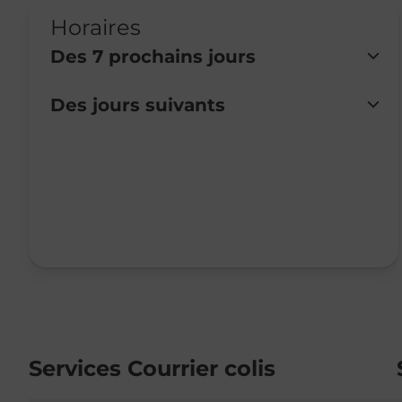
Horaires
Des 7 prochains jours
Des jours suivants
Lundi
Fermé
Mardi
Fermé
Mercredi
Fermé
Jeudi
Fermé
Vendredi
Fermé
Samedi
Fermé
Dimanche
Fermé
Services Courrier colis