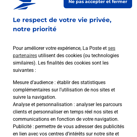
Ne pas accepter et fermer
Fermé
-
jusqu'à
09h00
Le respect de votre vie privée,
3 PLACE DE LA RESISTANCE
31600
LABASTIDETTE
notre priorité
En savoir plus
Pour améliorer votre expérience, La Poste et
ses
partenaires
utilisent des cookies (ou technologies
Malin !
similaires). Les finalités des cookies sont les
suivantes :
La Poste
Mesure d’audience
: établir des statistiques
en ligne
complémentaires sur l’utilisation de nos sites et
suivre la navigation.
Ouvert 24h/24
Analyse et personnalisation
: analyser les parcours
clients et personnaliser en temps réel nos sites et
En savoir plus
communications en fonction de votre navigation.
Publicité
: permettre de vous adresser des publicités
en lien avec vos centres d’intérêts sur notre site et