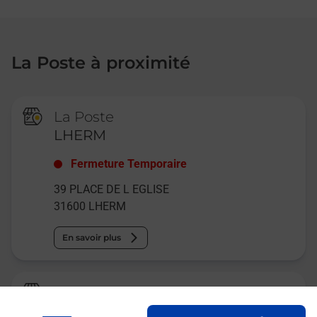
La Poste à proximité
La Poste
LHERM
Fermeture Temporaire
39 PLACE DE L EGLISE
31600
LHERM
En savoir plus
La Poste Agence Communale
LABASTIDETTE MAIRIE