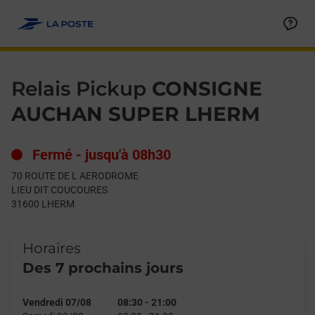
Le lien s'ouvre dans un nouvel onglet
Allez au contenu
Day of the Week
Get directions to Relais Pickup at 70 ROUTE DE L AERODROM
Hours
Relais Pickup
CONSIGNE
AUCHAN SUPER LHERM
Fermé
-
jusqu'à
08h30
70 ROUTE DE L AERODROME
LIEU DIT COUCOURES
31600
LHERM
Horaires
Des 7 prochains jours
Vendredi 07/08
08:30
-
21:00