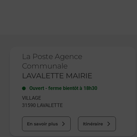
Le lien s'ouvre dans un nouvel onglet
La Poste Agence
Communale
LAVALETTE MAIRIE
Ouvert
-
ferme bientôt à
18h30
VILLAGE
31590
LAVALETTE
En savoir plus
Itinéraire