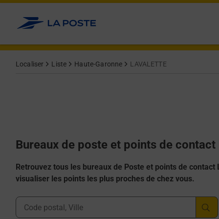
Allez au contenu
Afficher ou masquer la réponse
Afficher ou masquer la réponse
Afficher ou masquer la réponse
Afficher ou masquer la réponse
Afficher ou masquer la réponse
Localiser
Liste
Haute-Garonne
LAVALETTE
Bureaux de poste et points de contac
Retrouvez tous les bureaux de Poste et points de contact La
visualiser les points les plus proches de chez vous.
Ville, Département, Code Postal