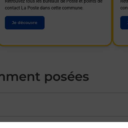
Retrouvez tous les bureaux de Poste et points de
Ret
contact La Poste dans cette commune.
con
Je découvre
mment posées
ectement depuis un bureau de Poste ?